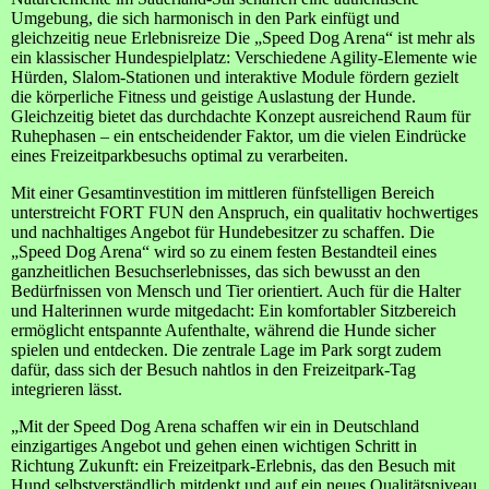
Umgebung, die sich harmonisch in den Park einfügt und
gleichzeitig neue Erlebnisreize Die „Speed Dog Arena“ ist mehr als
ein klassischer Hundespielplatz: Verschiedene Agility-Elemente wie
Hürden, Slalom-Stationen und interaktive Module fördern gezielt
die körperliche Fitness und geistige Auslastung der Hunde.
Gleichzeitig bietet das durchdachte Konzept ausreichend Raum für
Ruhephasen – ein entscheidender Faktor, um die vielen Eindrücke
eines Freizeitparkbesuchs optimal zu verarbeiten.
Mit einer Gesamtinvestition im mittleren fünfstelligen Bereich
unterstreicht FORT FUN den Anspruch, ein qualitativ hochwertiges
und nachhaltiges Angebot für Hundebesitzer zu schaffen. Die
„Speed Dog Arena“ wird so zu einem festen Bestandteil eines
ganzheitlichen Besuchserlebnisses, das sich bewusst an den
Bedürfnissen von Mensch und Tier orientiert. Auch für die Halter
und Halterinnen wurde mitgedacht: Ein komfortabler Sitzbereich
ermöglicht entspannte Aufenthalte, während die Hunde sicher
spielen und entdecken. Die zentrale Lage im Park sorgt zudem
dafür, dass sich der Besuch nahtlos in den Freizeitpark-Tag
integrieren lässt.
„Mit der Speed Dog Arena schaffen wir ein in Deutschland
einzigartiges Angebot und gehen einen wichtigen Schritt in
Richtung Zukunft: ein Freizeitpark-Erlebnis, das den Besuch mit
Hund selbstverständlich mitdenkt und auf ein neues Qualitätsniveau