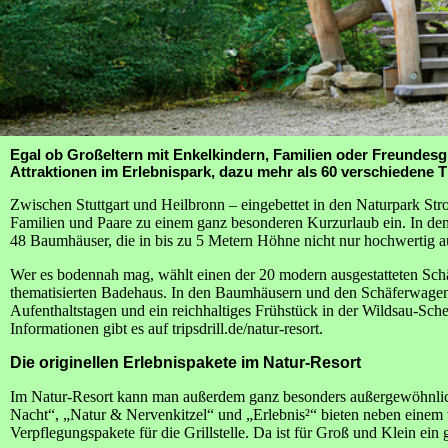
Egal ob Großeltern mit Enkelkindern, Familien oder Freundesgru
Attraktionen im Erlebnispark, dazu mehr als 60 verschiedene 
Zwischen Stuttgart und Heilbronn – eingebettet in den Naturpark Str
Familien und Paare zu einem ganz besonderen Kurzurlaub ein. I
48 Baumhäuser, die in bis zu 5 Metern Höhne nicht nur hochwertig a
Wer es bodennah mag, wählt einen der 20 modern ausgestatteten Schäf
thematisierten Badehaus. In den Baumhäusern und den Schäferwagen 
Aufenthaltstagen und ein reichhaltiges Frühstück in der Wildsau-Sc
Informationen gibt es auf tripsdrill.de/natur-resort.
Die originellen Erlebnispakete im Natur-Resort
Im Natur-Resort kann man außerdem ganz besonders außergewöhnlic
Nacht“, „Natur & Nervenkitzel“ und „Erlebnis²“ bieten neben einem 
Verpflegungspakete für die Grillstelle. Da ist für Groß und Klein ei