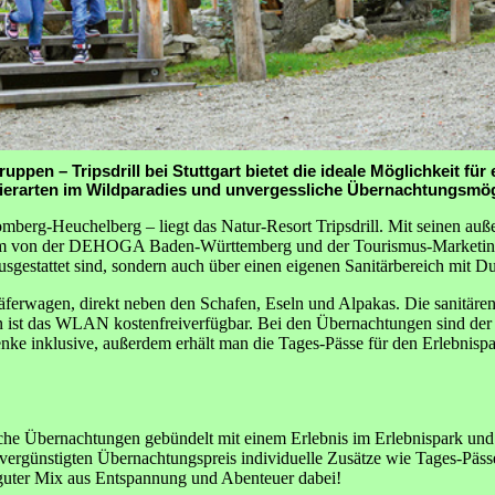
ppen – Tripsdrill bei Stuttgart bietet die ideale Möglichkeit fü
Tierarten im Wildparadies und unvergessliche Übernachtungsmög
omberg-Heuchelberg – liegt das Natur-Resort Tripsdrill. Mit seinen au
n dem von der DEHOGA Baden-Württemberg und der Tourismus-Marketi
usgestattet sind, sondern auch über einen eigenen Sanitärbereich mit 
erwagen, direkt neben den Schafen, Eseln und Alpakas. Die sanitären E
ist das WLAN kostenfreiverfügbar. Bei den Übernachtungen sind der B
henke inklusive, außerdem erhält man die Tages-Pässe für den Erlebnis
he Übernachtungen gebündelt mit einem Erlebnis im Erlebnispark un
vergünstigten Übernachtungspreis individuelle Zusätze wie Tages-Päss
n guter Mix aus Entspannung und Abenteuer dabei!