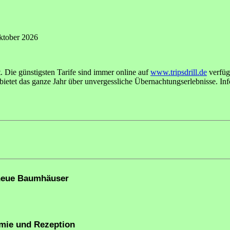
Oktober 2026
t. Die günstigsten Tarife sind immer online auf
www.tripsdrill.de
verfügb
ietet das ganze Jahr über unvergessliche Übernachtungserlebnisse. Info
0 neue Baumhäuser
nomie und Rezeption