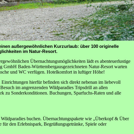
r einen außergewöhnlichen Kurzurlaub: über 100 originelle
lichkeiten im Natur-Resort.
ßergewöhnlichen Übernachtungsmöglichkeiten lädt es abenteuerlustige
ng GmbH Baden-Württembergausgezeichneten Natur-Resort warten
Dusche und WC verfügen. Hotelkomfort in luftiger Höhe!
inrichtungen hierfür befinden sich direkt nebenan im liebevoll
esuch im angrenzenden Wildparadies Tripsdrill an allen
park zu Sonderkonditionen. Buchungen, Sparfuchs-Raten und alle
d Wildparadies buchen. Übernachtungspakete wie „Überkopf & Über
e für den Erlebnispark, Begrüßungsgetränke, Spiele oder