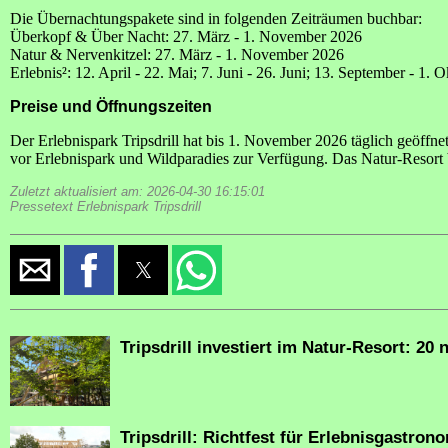
Die Übernachtungspakete sind in folgenden Zeiträumen buchbar:
Überkopf & Über Nacht: 27. März - 1. November 2026
Natur & Nervenkitzel: 27. März - 1. November 2026
Erlebnis²: 12. April - 22. Mai; 7. Juni - 26. Juni; 13. September - 1. 
Preise und Öffnungszeiten
Der Erlebnispark Tripsdrill hat bis 1. November 2026 täglich geöffne
vor Erlebnispark und Wildparadies zur Verfügung. Das Natur-Resort b
Zuletzt aktualisiert am: 2026-04-30 16:15:01
Pressetext Erlebnispark Tripsdrill
Tripsdrill investiert im Natur-Resort: 2
Tripsdrill: Richtfest für Erlebnisgastro