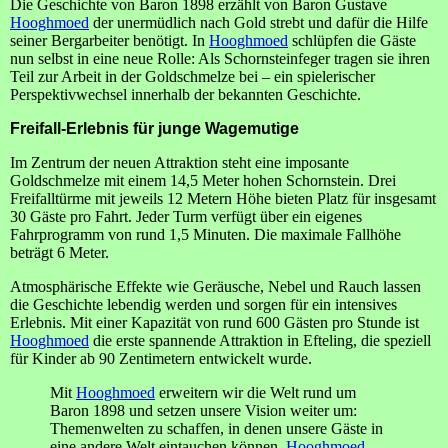
Die Geschichte von Baron 1898 erzählt von Baron Gustave
Hooghmoed
der unermüdlich nach Gold strebt und dafür die Hilfe
seiner Bergarbeiter benötigt. In
Hooghmoed
schlüpfen die Gäste
nun selbst in eine neue Rolle: Als Schornsteinfeger tragen sie ihren
Teil zur Arbeit in der Goldschmelze bei – ein spielerischer
Perspektivwechsel innerhalb der bekannten Geschichte.
Freifall-Erlebnis für junge Wagemutige
Im Zentrum der neuen Attraktion steht eine imposante
Goldschmelze mit einem 14,5 Meter hohen Schornstein. Drei
Freifalltürme mit jeweils 12 Metern Höhe bieten Platz für insgesamt
30 Gäste pro Fahrt. Jeder Turm verfügt über ein eigenes
Fahrprogramm von rund 1,5 Minuten. Die maximale Fallhöhe
beträgt 6 Meter.
Atmosphärische Effekte wie Geräusche, Nebel und Rauch lassen
die Geschichte lebendig werden und sorgen für ein intensives
Erlebnis. Mit einer Kapazität von rund 600 Gästen pro Stunde ist
Hooghmoed
die erste spannende Attraktion in Efteling, die speziell
für Kinder ab 90 Zentimetern entwickelt wurde.
Mit
Hooghmoed
erweitern wir die Welt rund um
Baron 1898 und setzen unsere Vision weiter um:
Themenwelten zu schaffen, in denen unsere Gäste in
eine andere Welt eintauchen können.
Hooghmoed