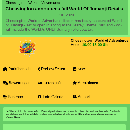
Chessington - World of Adventures
Chessington announces full World Of Jumanji Details
17.01.2023
Chessington World of Adventures Resort has today announced World
of Jumanji - set to open in spring at the Surrey Theme Park and Zoo -
will include the World?s ONLY Jumanji rollercoaster.
Chessington - World of Adventures
Heute:
10:00-18:00 Uhr
Parkübersicht
Preise&Zeiten
News
Bewertungen
Unterkunft
Attraktionen
Parkmap
Foto-Galerie
Anfahrt
*Affiliate Link: Ihr unterstützt Freizeitpark-Welt.de, wenn ihr über diesen Link bestellt. Dadurch
entstehen euch keine Mehrkosten, wir erhalten durch euren Klick aber eine kleine Provision.
Vielen Dank.