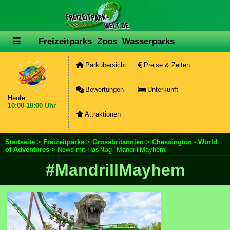
Freizeitparks
Zoos
Wasserparks
Parkübersicht
Preise & Zeiten
Bewertungen
Unterkunft
Heute:
10:00-18:00 Uhr
Attraktionen
Startseite
>
Freizeitparks
>
Grossbritannien
>
Chessington - World
of Adventures
> News mit Hashtag "MandrillMayhem"
#MandrillMayhem