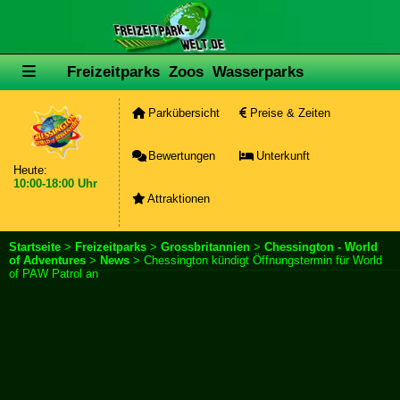
Freizeitparks
Zoos
Wasserparks
Parkübersicht
Preise & Zeiten
Bewertungen
Unterkunft
Heute:
10:00-18:00 Uhr
Attraktionen
Startseite
>
Freizeitparks
>
Grossbritannien
>
Chessington - World
of Adventures
>
News
> Chessington kündigt Öffnungstermin für World
of PAW Patrol an