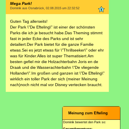
Mega Park!
Dominik aus Osnabrück, 02.08.2015 um 22:32:52
Guten Tag allerseits!
Der Park \"De Efteling\" ist einer der schönsten
Parks die ich je besucht habe.Das Theming stimmt
fast in jeder Ecke des Parks und ist sehr
detailiert.Der Park bietet für die ganze Familie
etwas.Sei es jetzt etwas für \"Thrillseeker\" oder ehr
was für Kinder.Alles ist super Thematisiert.Am
besten gefiel mir die Holzachterbahn Joris en de
Draak und die Wasserachterbahn \"De vliegende
Hollander\".Im großen und ganzen ist \"De Efteling\"
wirklich ein toller Park der sich (meiner Meinung
nach)noch nicht mal vor Disney vertecken braucht.
Meinung zum Efteling
Dominik bewertet den Park so:
Gesamtbewertung: