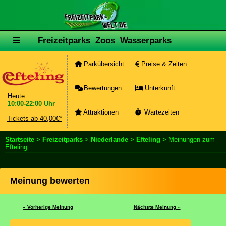
Freizeitparks
Zoos
Wasserparks
Parkübersicht
Preise & Zeiten
Bewertungen
Unterkunft
Heute:
10:00-22:00 Uhr
Attraktionen
Wartezeiten
Tickets ab 40,00€*
Startseite
>
Freizeitparks
>
Niederlande
>
Efteling
> Meinungen zum
Efteling
Meinung bewerten
« Vorherige Meinung
Nächste Meinung »