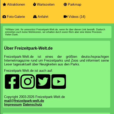
Attraktionen
Wartezeiten
Parkmap
Foto-Galerie
Anfahrt
Videos (14)
*Affiliate Link: Ihr unterstützt Freizeitpark-Welt.de, wenn ihr über diesen Link bestellt. Dadurch
entstehen euch keine Mehrkosten, wir erhalten durch euren Klick aber eine kleine Provision.
Vielen Dank.
Über Freizeitpark-Welt.de
Freizeitpark-Welt.de ist eines der größten deutschsprachigen
Internetmagazine rund um Freizeitparks und Zoos und informiert seine
Leser tagesaktuell über Neuigkeiten aus den Parks.
Freizeitpark-Welt.de ist auch auf:
Copyright 2003-2026 Freizeitpark-Welt.de
mail@freizeitpark-welt.de
Impressum
Datenschutz