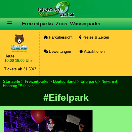
Freizeitparks
Zoos
Wasserparks
Parkübersicht
Preise & Zeiten
Bewertungen
Attraktionen
Heute:
10:00-18:00 Uhr
Tickets ab 31,50€*
Startseite
>
Freizeitparks
>
Deutschland
>
Eifelpark
> News mit
Hashtag "Eifelpark"
#Eifelpark