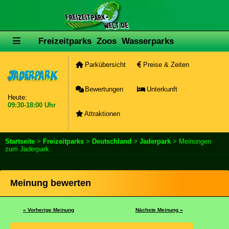
Freizeitparks
Zoos
Wasserparks
Parkübersicht
Preise & Zeiten
Bewertungen
Unterkunft
Heute:
09:30-18:00 Uhr
Attraktionen
Startseite
>
Freizeitparks
>
Deutschland
>
Jaderpark
> Meinungen
zum Jaderpark
Meinung bewerten
« Vorherige Meinung
Nächste Meinung »