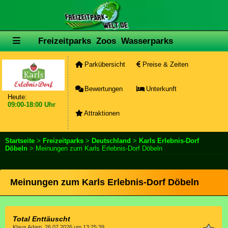
Freizeitparks
Zoos
Wasserparks
Parkübersicht
Preise & Zeiten
Bewertungen
Unterkunft
Heute:
09:00-18:00 Uhr
Attraktionen
Startseite
>
Freizeitparks
>
Deutschland
>
Karls Erlebnis-Dorf
Döbeln
> Meinungen zum Karls Erlebnis-Dorf Döbeln
Meinungen zum Karls Erlebnis-Dorf Döbeln
Total Enttäuscht
Klaus Adam, 26.07.2026 um 13:25:39