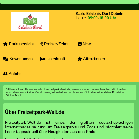
Karls Erlebnis-Dorf Döbeln
Heute:
09:00-18:00 Uhr
Parkübersicht
Preise&Zeiten
News
Bewertungen
Unterkunft
Attraktionen
Anfahrt
*Affiliate Link: Ihr unterstützt Freizeitpark-Welt.de, wenn ihr über diesen Link bestellt. Dadurch
entstehen euch keine Mehrkosten, wir erhalten durch euren Klick aber eine kleine Provision.
Vielen Dank.
Über Freizeitpark-Welt.de
Freizeitpark-Welt.de ist eines der größten deutschsprachigen
Internetmagazine rund um Freizeitparks und Zoos und informiert seine
Leser tagesaktuell über Neuigkeiten aus den Parks.