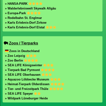
» HANSA-PARK
» Walderlebniswelt Skywalk Allgäu
» Europa-Park
» Rodelbahn St. Englmar
» Karls Erlebnis-Dorf Zirkow
» Karls Erlebnis-Dorf Elstal
Zoos / Tierparks
Zoos in Deutschland
» Zoo Leipzig
» Zoo Berlin
» SEA LIFE Königswinter
» Tierpark Bad Pyrmont
» SEA LIFE Oberhausen
» Aquazoo Löbbecke Museum
» Heimat-Tierpark Olderdissen
» Tier- und Freizeitpark Thüle
» SEA LIFE Speyer
» Wildpark Lüneburger Heide