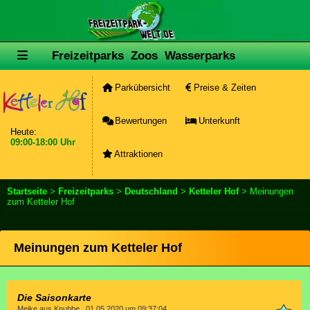
Freizeitparks
Zoos
Wasserparks
Parkübersicht
Preise & Zeiten
Bewertungen
Unterkunft
Heute:
09:00-18:00 Uhr
Attraktionen
Startseite
>
Freizeitparks
>
Deutschland
>
Ketteler Hof
> Meinungen
zum Ketteler Hof
Meinungen zum Ketteler Hof
Die Saisonkarte
Meike aus Knubbe , 01.05.2020 um 09:37:04