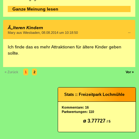
Ganze Meinung lesen
Ã„lteren Kindern
Mary aus Wiesbaden, 08.08.2014 um 10:18:50
--
Ich finde das es mehr Attraktionen für ältere Kinder geben
sollte.
« Zurück
1
2
Vor »
Stats :: Freizeitpark Lochmühle
Kommentare: 16
Parkwertungen: 110
ø 3.77727
/ 5