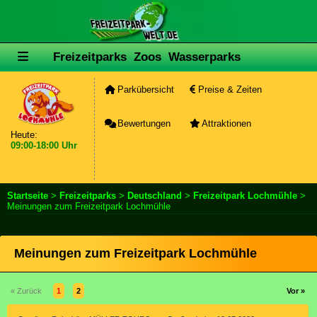
Freizeitparks
Zoos
Wasserparks
Parkübersicht
Preise & Zeiten
Bewertungen
Attraktionen
Heute:
09:00-18:00 Uhr
Startseite
>
Freizeitparks
>
Deutschland
>
Freizeitpark Lochmühle
>
Meinungen zum Freizeitpark Lochmühle
Meinungen zum Freizeitpark Lochmühle
« Zurück
1
2
Vor »