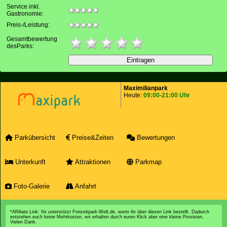
Service inkl.
Gastronomie:
Preis-/Leistung:
Gesamtbewertung
desParks:
Maximilianpark
Heute:
09:00-21:00 Uhr
Parkübersicht
Preise&Zeiten
Bewertungen
Unterkunft
Attraktionen
Parkmap
Foto-Galerie
Anfahrt
*Affiliate Link: Ihr unterstützt Freizeitpark-Welt.de, wenn ihr über diesen Link bestellt. Dadurch
entstehen euch keine Mehrkosten, wir erhalten durch euren Klick aber eine kleine Provision.
Vielen Dank.