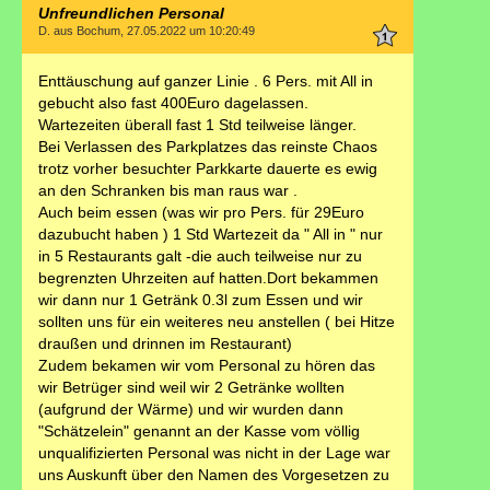
Unfreundlichen Personal
D. aus Bochum, 27.05.2022 um 10:20:49
Enttäuschung auf ganzer Linie . 6 Pers. mit All in
gebucht also fast 400Euro dagelassen.
Wartezeiten überall fast 1 Std teilweise länger.
Bei Verlassen des Parkplatzes das reinste Chaos
trotz vorher besuchter Parkkarte dauerte es ewig
an den Schranken bis man raus war .
Auch beim essen (was wir pro Pers. für 29Euro
dazubucht haben ) 1 Std Wartezeit da " All in " nur
in 5 Restaurants galt -die auch teilweise nur zu
begrenzten Uhrzeiten auf hatten.Dort bekammen
wir dann nur 1 Getränk 0.3l zum Essen und wir
sollten uns für ein weiteres neu anstellen ( bei Hitze
draußen und drinnen im Restaurant)
Zudem bekamen wir vom Personal zu hören das
wir Betrüger sind weil wir 2 Getränke wollten
(aufgrund der Wärme) und wir wurden dann
"Schätzelein" genannt an der Kasse vom völlig
unqualifizierten Personal was nicht in der Lage war
uns Auskunft über den Namen des Vorgesetzen zu