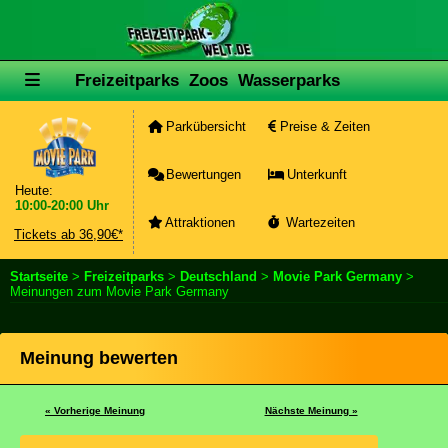
Freizeitparks
Zoos
Wasserparks
Parkübersicht
Preise & Zeiten
Bewertungen
Unterkunft
Heute:
10:00-20:00 Uhr
Attraktionen
Wartezeiten
Tickets ab 36,90€*
Startseite
>
Freizeitparks
>
Deutschland
>
Movie Park Germany
>
Meinungen zum Movie Park Germany
Meinung bewerten
« Vorherige Meinung
Nächste Meinung »