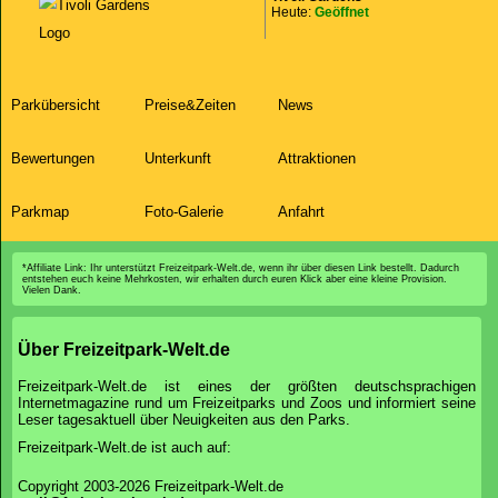
Heute:
Geöffnet
Fun House
Parkübersicht
Preise&Zeiten
News
Bewertungen
Unterkunft
Attraktionen
Parkmap
Foto-Galerie
Anfahrt
*Affiliate Link: Ihr unterstützt Freizeitpark-Welt.de, wenn ihr über diesen Link bestellt. Dadurch
entstehen euch keine Mehrkosten, wir erhalten durch euren Klick aber eine kleine Provision.
Vielen Dank.
Tyfonens Øje
Über Freizeitpark-Welt.de
Zero Gravity
Freizeitpark-Welt.de ist eines der größten deutschsprachigen
Internetmagazine rund um Freizeitparks und Zoos und informiert seine
Leser tagesaktuell über Neuigkeiten aus den Parks.
Freizeitpark-Welt.de ist auch auf:
Copyright 2003-2026 Freizeitpark-Welt.de