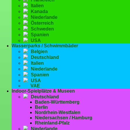
Italien
Kanada
Niederlande
Österreich
Schweden
Spanien
USA
Wasserparks / Schwimmbäder
Belgien
Deutschland
Italien
Niederlande
Spanien
USA
VAE
Indoor-Spielplätze & Museen
Deutschland
Baden-Württemberg
Berlin
Nordrhein-Westfalen
Niedersachsen / Hamburg
Rheinland-Pfalz
Niederlande