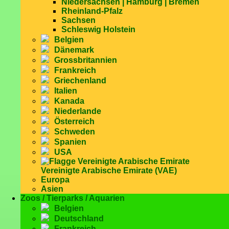
Niedersachsen | Hamburg | Bremen
Rheinland-Pfalz
Sachsen
Schleswig Holstein
Belgien
Dänemark
Grossbritannien
Frankreich
Griechenland
Italien
Kanada
Niederlande
Österreich
Schweden
Spanien
USA
Vereinigte Arabische Emirate (VAE)
Europa
Asien
Zoos / Tierparks / Aquarien
Belgien
Deutschland
Frankreich