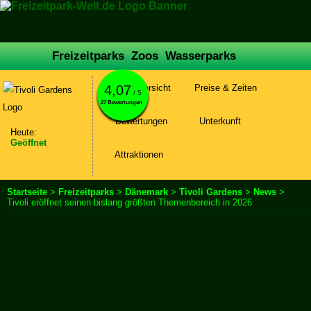
Freizeitparks
Zoos
Wasserparks
4,07
Parkübersicht
Preise & Zeiten
/ 5
27 Bewertungen
Bewertungen
Unterkunft
Heute:
Geöffnet
Attraktionen
Startseite
>
Freizeitparks
>
Dänemark
>
Tivoli Gardens
>
News
>
Tivoli eröffnet seinen bislang größten Themenbereich in 2026