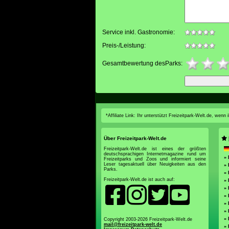
Service inkl. Gastronomie:
Preis-/Leistung:
Gesamtbewertung desParks:
*Affiliate Link: Ihr unterstützt Freizeitpark-Welt.de, wen
Über Freizeitpark-Welt.de
Freizeitpark-Welt.de ist eines der größten
deutschsprachigen Internetmagazine rund um
» 
Freizeitparks und Zoos und informiert seine
Leser tagesaktuell über Neuigkeiten aus den
» 
Parks.
» 
Freizeitpark-Welt.de ist auch auf:
» 
» 
» 
»
» 
» 
Copyright 2003-2026 Freizeitpark-Welt.de
mail@freizeitpark-welt.de
» 