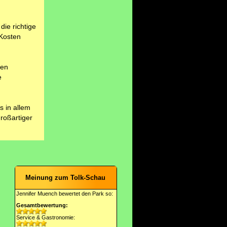
die richtige
 Kosten
gen
e
s in allem
roßartiger
Meinung zum Tolk-Schau
Jennifer Muench bewertet den Park so:
Gesamtbewertung:
Service & Gastronomie: