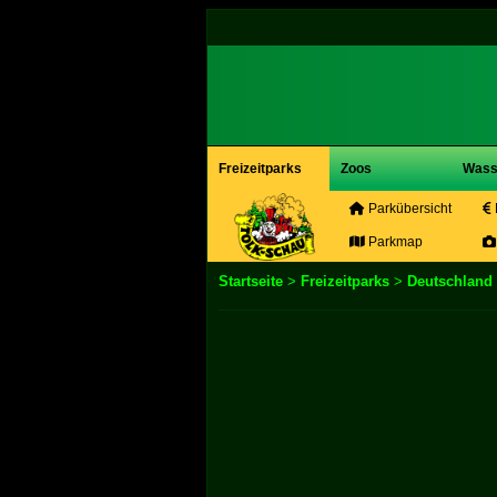
Freizeitparks
Zoos
Wass
Parkübersicht
Parkmap
Startseite
>
Freizeitparks
>
Deutschland