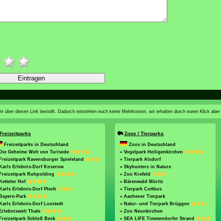
n ihr über diesen Link bestellt. Dadurch entstehen euch keine Mehrkosten, wir erhalten durch euren Klick aber
Freizeitparks
Zoos / Tierparks
Freizeitparks in Deutschland
Zoos in Deutschland
Die Geheime Welt von Turisede
» Vogelpark Heiligenkirchen
Freizeitpark Ravensburger Spieleland
» Tierpark Alsdorf
Karls Erlebnis-Dorf Koserow
» Skyhunters in Nature
Freizeitpark Ruhpolding
» Zoo Krefeld
Ketteler Hof
» Bärenwald Müritz
Karls Erlebnis-Dorf Plech
» Tierpark Cottbus
 Bayern-Park
» Aachener Tierpark
Karls Erlebnis-Dorf Loxstedt
» Natur- und Tierpark Brüggen
Erlebniswelt Thale
» Zoo Neunkirchen
Freizeitpark Schloß Beck
» SEA LIFE Timmendorfer Strand