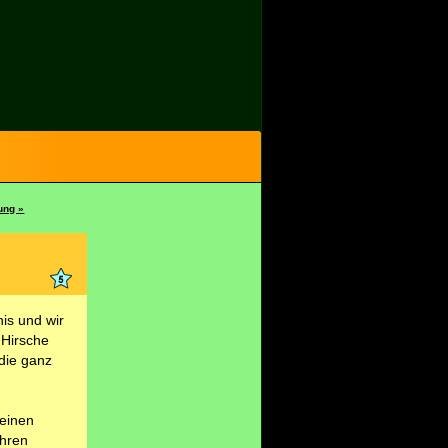
ung »
is und wir
 Hirsche
 die ganz
 einen
ihren