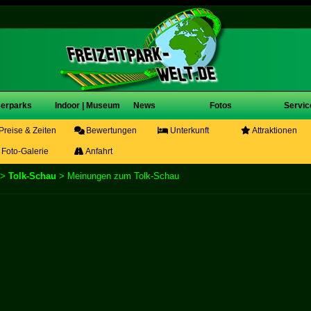
erparks
Indoor | Museum
News
Fotos
Servic
Preise & Zeiten
Bewertungen
Unterkunft
Attraktionen
Foto-Galerie
Anfahrt
>
Tolk-Schau
> Meinungen zum Tolk-Schau