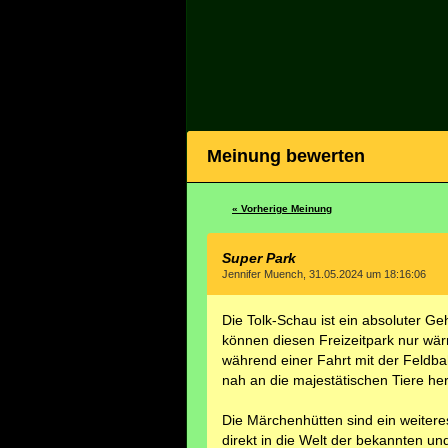
Meinung bewerten
« Vorherige Meinung
Super Park
Jennifer Muench, 31.05.2024 um 18:16:06
Die Tolk-Schau ist ein absoluter G
können diesen Freizeitpark nur wär
während einer Fahrt mit der Feldbah
nah an die majestätischen Tiere h
Die Märchenhütten sind ein weiteres 
direkt in die Welt der bekannten u