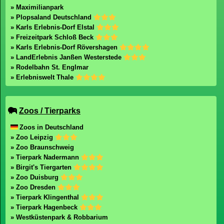
» Maximilianpark
» Plopsaland Deutschland
» Karls Erlebnis-Dorf Elstal
» Freizeitpark Schloß Beck
» Karls Erlebnis-Dorf Rövershagen
» LandErlebnis Janßen Westerstede
» Rodelbahn St. Englmar
» Erlebniswelt Thale
Zoos / Tierparks
Zoos in Deutschland
» Zoo Leipzig
» Zoo Braunschweig
» Tierpark Nadermann
» Birgit's Tiergarten
» Zoo Duisburg
» Zoo Dresden
» Tierpark Klingenthal
» Tierpark Hagenbeck
» Westküstenpark & Robbarium