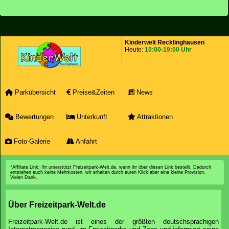
Kinderwelt Recklinghausen
Heute:
10:00-19:00 Uhr
Parkübersicht
Preise&Zeiten
News
Bewertungen
Unterkunft
Attraktionen
Foto-Galerie
Anfahrt
*Affiliate Link: Ihr unterstützt Freizeitpark-Welt.de, wenn ihr über diesen Link bestellt. Dadurch
entstehen euch keine Mehrkosten, wir erhalten durch euren Klick aber eine kleine Provision.
Vielen Dank.
Über Freizeitpark-Welt.de
Freizeitpark-Welt.de ist eines der größten deutschsprachigen