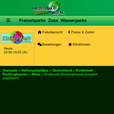
Freizeitparks
Zoos
Wasserparks
Parkübersicht
Preise & Zeiten
Bewertungen
Attraktionen
Heute:
10:00-19:00 Uhr
Startseite
>
Hallenspielplätze
>
Deutschland
>
Kinderwelt
Recklinghausen
>
News
> Kinderwelt Recklinghausen komplett
abgebrannt