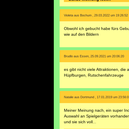
Violeta aus Bochum , 29.03.2022 um 19:26:52
Obwohl ich gebucht habe fürs Gebu
wie auf den Bildern
Brudlo aus Essen, 25.09.2021 um 20:06:20
es gibt nicht viele Attraktionen, di
Hüpfburgen, Rutschenfahrzeuge
Natalie aus Dortmund , 17.01.2019 um 23:56:0
Meiner Meinung nach, ein super Indo
Auswahl an Spielgeräten vorhanden,
und sie sich voll...