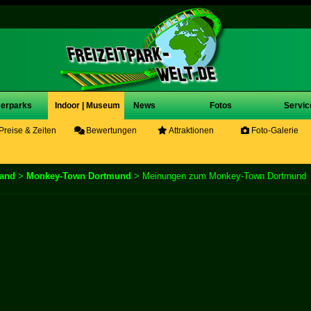
erparks
Indoor | Museum
News
Fotos
Servic
Preise & Zeiten
Bewertungen
Attraktionen
Foto-Galerie
land
>
Monkey-Town Dortmund
> Meinungen zum Monkey-Town Dortmund