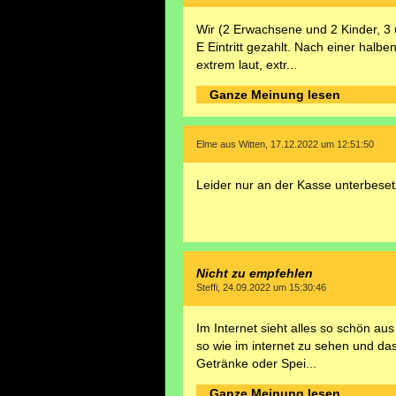
Wir (2 Erwachsene und 2 Kinder, 3
E Eintritt gezahlt. Nach einer halb
extrem laut, extr...
Ganze Meinung lesen
Elme aus Witten, 17.12.2022 um 12:51:50
Leider nur an der Kasse unterbeset
Nicht zu empfehlen
Steffi, 24.09.2022 um 15:30:46
Im Internet sieht alles so schön au
so wie im internet zu sehen und das
Getränke oder Spei...
Ganze Meinung lesen