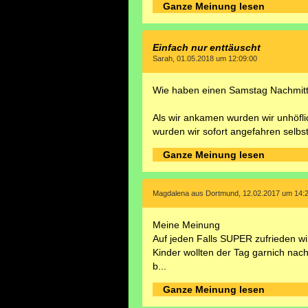
Ganze Meinung lesen
Einfach nur enttäuscht
Sarah, 01.05.2018 um 12:09:00
Wie haben einen Samstag Nachmitt
Als wir ankamen wurden wir unhöfl
wurden wir sofort angefahren selbst 
Ganze Meinung lesen
Magdalena aus Dortmund, 12.02.2017 um 14:
Meine Meinung
Auf jeden Falls SUPER zufrieden wi
Kinder wollten der Tag garnich nach
b...
Ganze Meinung lesen