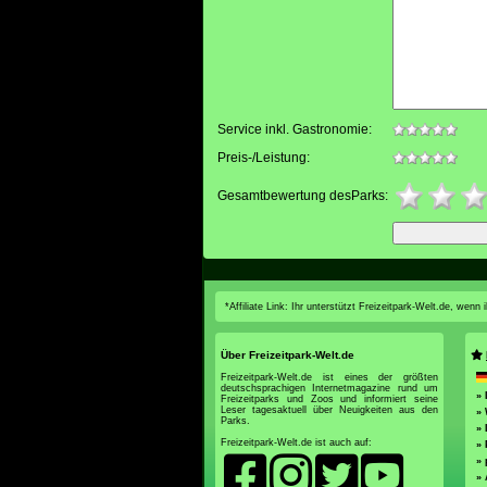
Service inkl. Gastronomie:
Preis-/Leistung:
Gesamtbewertung desParks:
*Affiliate Link: Ihr unterstützt Freizeitpark-Welt.de, wen
Über Freizeitpark-Welt.de
Freizeitpark-Welt.de ist eines der größten
deutschsprachigen Internetmagazine rund um
» 
Freizeitparks und Zoos und informiert seine
Leser tagesaktuell über Neuigkeiten aus den
» 
Parks.
»
Freizeitpark-Welt.de ist auch auf:
»
» 
»