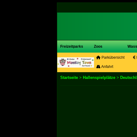
Freizeitparks
Zoos
Wass
Parkübersicht
Anfahrt
Startseite
>
Hallenspielplätze
>
Deutsch