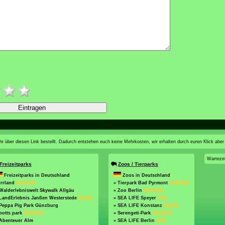
n ihr über diesen Link bestellt. Dadurch entstehen euch keine Mehrkosten, wir erhalten durch euren Klick aber
Warteze
Freizeitparks
Zoos / Tierparks
Freizeitparks in Deutschland
Zoos in Deutschland
Irrland
» Tierpark Bad Pyrmont
Walderlebniswelt Skywalk Allgäu
» Zoo Berlin
 LandErlebnis Janßen Westerstede
» SEA LIFE Speyer
 Peppa Pig Park Günzburg
» SEA LIFE Konstanz
potts park
» Serengeti-Park
 Abenteuer Alm
» SEA LIFE Berlin