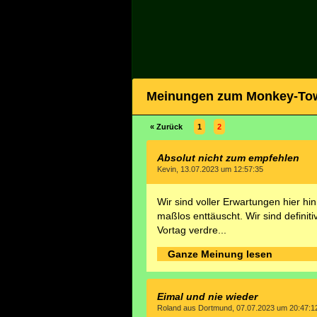
Meinungen zum Monkey-To
« Zurück
1
2
Absolut nicht zum empfehlen
Kevin, 13.07.2023 um 12:57:35
Wir sind voller Erwartungen hier hi
maßlos enttäuscht. Wir sind defini
Vortag verdre...
Ganze Meinung lesen
Eimal und nie wieder
Roland aus Dortmund, 07.07.2023 um 20:47:1