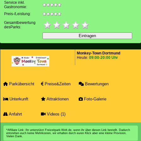
Service inkl.
Gastronomie:
Preis-/Leistung:
Gesamtbewertung
desParks:
Monkey-Town Dortmund
Heute:
09:00-20:00 Uhr
Parkübersicht
Preise&Zeiten
Bewertungen
Unterkunft
Attraktionen
Foto-Galerie
Anfahrt
Videos (1)
*Affiliate Link: Ihr unterstützt Freizeitpark-Welt.de, wenn ihr über diesen Link bestellt. Dadurch
entstehen euch keine Mehrkosten, wir erhalten durch euren Klick aber eine kleine Provision.
Vielen Dank.