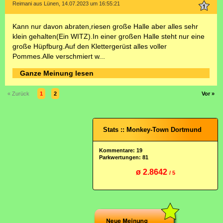
Reimani aus Lünen, 14.07.2023 um 16:55:21
Kann nur davon abraten,riesen große Halle aber alles sehr
klein gehalten(Ein WITZ).In einer großen Halle steht nur eine
große Hüpfburg.Auf den Klettergerüst alles voller
Pommes.Alle verschmiert w...
Ganze Meinung lesen
« Zurück
1
2
Vor »
Stats :: Monkey-Town Dortmund
Kommentare: 19
Parkwertungen: 81
ø 2.8642
/ 5