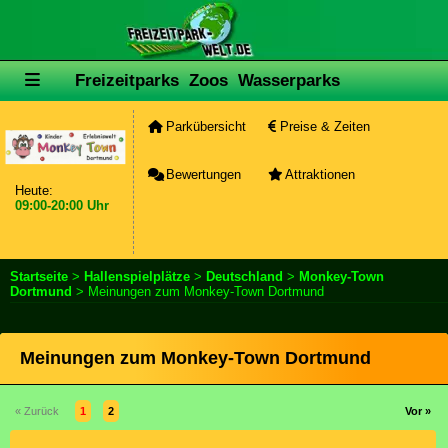
Freizeitparks
Zoos
Wasserparks
Parkübersicht
Preise & Zeiten
Bewertungen
Attraktionen
Heute:
09:00-20:00 Uhr
Startseite
>
Hallenspielplätze
>
Deutschland
>
Monkey-Town
Dortmund
> Meinungen zum Monkey-Town Dortmund
Meinungen zum Monkey-Town Dortmund
« Zurück
1
2
Vor »