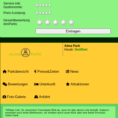
Service inkl.
Gastronomie:
Preis-/Leistung:
Gesamtbewertung
desParks:
Alma Park
Heute:
Geöffnet
Parkübersicht
Preise&Zeiten
News
Bewertungen
Unterkunft
Attraktionen
Foto-Galerie
Anfahrt
*Affiliate Link: Ihr unterstützt Freizeitpark-Welt.de, wenn ihr über diesen Link bestellt. Dadurch
entstehen euch keine Mehrkosten, wir erhalten durch euren Klick aber eine kleine Provision.
Vielen Dank.