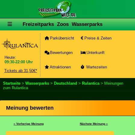
Freizeitparks
Zoos
Wasserparks
Parkübersicht
Preise & Zeiten
Bewertungen
Unterkunft
Heute:
09:30-22:00 Uhr
Attraktionen
Wartezeiten
Tickets ab 31,50€*
Startseite
>
Wasserparks
>
Deutschland
>
Rulantica
> Meinungen
zum Rulantica
Meinung bewerten
« Vorherige Meinung
Nächste Meinung »