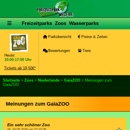
Freizeitparks
Zoos
Wasserparks
Parkübersicht
Preise & Zeiten
Bewertungen
Tiere
Heute:
10:00-17:00 Uhr
Tickets ab 19,50€*
Startseite
>
Zoos
>
Niederlande
>
GaiaZOO
> Meinungen zum
GaiaZOO
Meinungen zum GaiaZOO
Ein sehr schöner Zoo
Sil, 29.09.2025 um 22:10:38