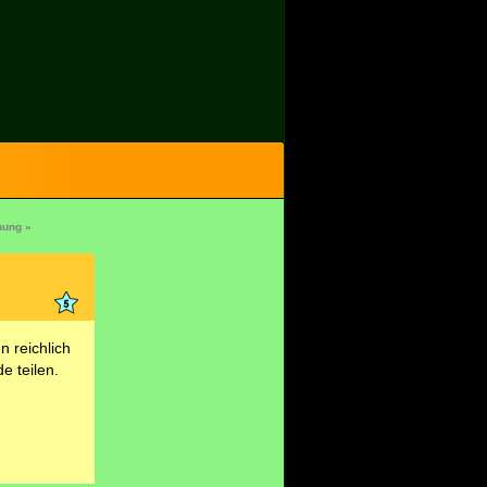
nung »
n reichlich
e teilen.