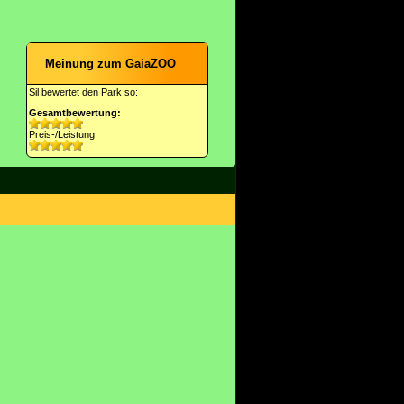
Meinung zum GaiaZOO
Sil bewertet den Park so:
Gesamtbewertung:
Preis-/Leistung: