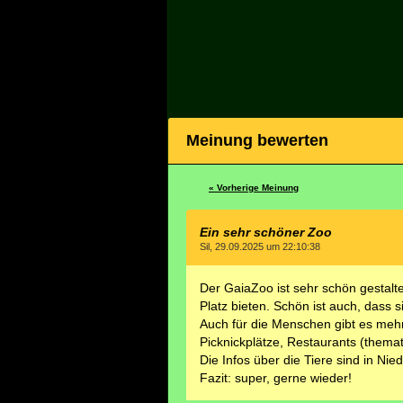
Meinung bewerten
« Vorherige Meinung
Ein sehr schöner Zoo
Sil, 29.09.2025 um 22:10:38
Der GaiaZoo ist sehr schön gestaltet
Platz bieten. Schön ist auch, dass s
Auch für die Menschen gibt es mehr
Picknickplätze, Restaurants (themat
Die Infos über die Tiere sind in Ni
Fazit: super, gerne wieder!