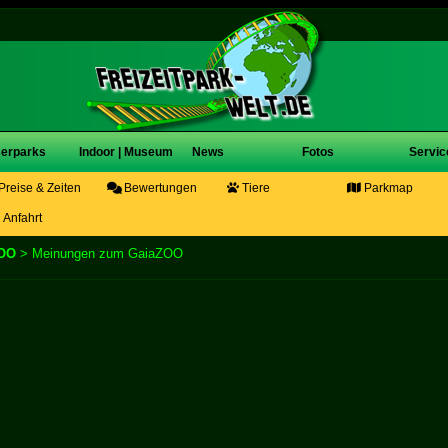
erparks
Indoor | Museum
News
Fotos
Servic
Preise & Zeiten
Bewertungen
Tiere
Parkmap
Anfahrt
OO
> Meinungen zum GaiaZOO