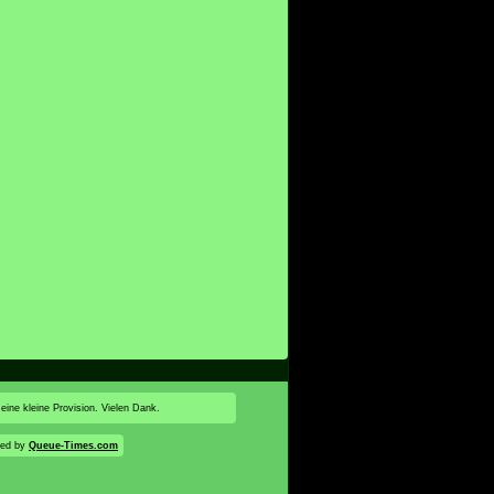
 eine kleine Provision. Vielen Dank.
red by
Queue-Times.com