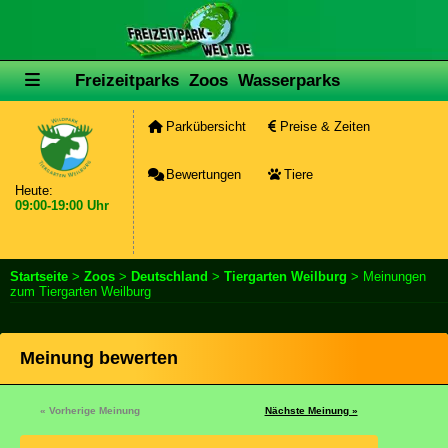
Freizeitparks
Zoos
Wasserparks
Parkübersicht
Preise & Zeiten
Bewertungen
Tiere
Heute:
09:00-19:00 Uhr
Startseite
>
Zoos
>
Deutschland
>
Tiergarten Weilburg
> Meinungen
zum Tiergarten Weilburg
Meinung bewerten
« Vorherige Meinung
Nächste Meinung »