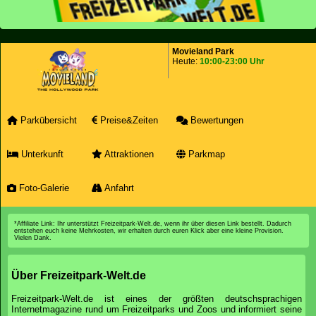
Movieland Park
Heute:
10:00-23:00 Uhr
Parkübersicht
Preise&Zeiten
Bewertungen
Unterkunft
Attraktionen
Parkmap
Foto-Galerie
Anfahrt
*Affiliate Link: Ihr unterstützt Freizeitpark-Welt.de, wenn ihr über diesen Link bestellt. Dadurch
entstehen euch keine Mehrkosten, wir erhalten durch euren Klick aber eine kleine Provision.
Vielen Dank.
Über Freizeitpark-Welt.de
Freizeitpark-Welt.de ist eines der größten deutschsprachigen
Internetmagazine rund um Freizeitparks und Zoos und informiert seine