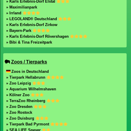
» Karls Erlebnis-Dorf Elstal
» Maximilianpark
» Irrland
» LEGOLAND® Deutschland
» Karls Erlebnis-Dorf Zirkow
» Bayern-Park
» Karls Erlebnis-Dorf Rövershagen
» Bibi & Tina Freizeitpark
Zoos / Tierparks
Zoos in Deutschland
» Tierpark Hellabrunn
» Zoo Leipzig
» Aquarium Wilhelmshaven
» Kölner Zoo
» TerraZoo Rheinberg
» Zoo Dresden
» Zoo Rostock
» Zoo Duisburg
» Tierpark Bad Pyrmont
» SEA LIFE Speyer