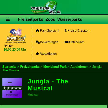
Freizeitparks
Zoos
Wasserparks
Parkübersicht
Preise & Zeiten
Bewertungen
Unterkunft
Heute:
10:00-23:00 Uhr
Attraktionen
Startseite
>
Freizeitparks
>
Movieland Park
>
Attraktionen
> Jungla -
The Musical
Jungla - The
--
Musical
0
Musical
Bewertungen