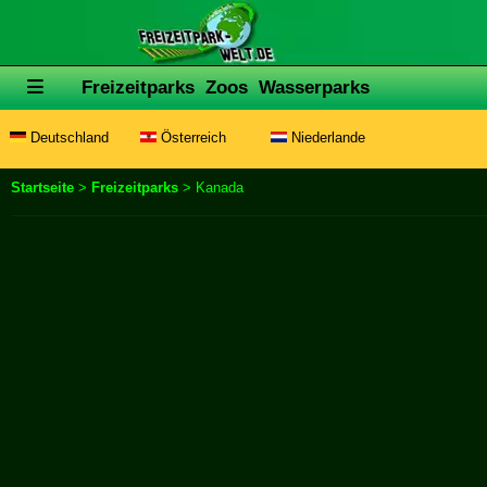
Freizeitparks
Zoos
Wasserparks
Deutschland
Österreich
Niederlande
Startseite
>
Freizeitparks
> Kanada