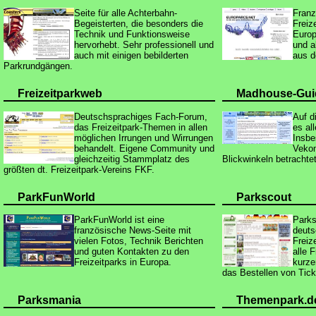
Seite für alle Achterbahn-
Franz
Begeisterten, die besonders die
Freiz
Technik und Funktionsweise
Europ
hervorhebt. Sehr professionell und
und a
auch mit einigen bebilderten
aus d
Parkrundgängen.
Freizeitparkweb
Madhouse-Guid
Deutschsprachiges Fach-Forum,
Auf d
das Freizeitpark-Themen in allen
es a
möglichen Irrungen und Wirrungen
Insbe
behandelt. Eigene Community und
Vekom
gleichzeitig Stammplatz des
Blickwinkeln betrachtet
größten dt. Freizeitpark-Vereins FKF.
ParkFunWorld
Parkscout
ParkFunWorld ist eine
Parks
französische News-Seite mit
deuts
vielen Fotos, Technik Berichten
Freiz
und guten Kontakten zu den
alle F
Freizeitparks in Europa.
kurze
das Bestellen von Ticke
Parksmania
Themenpark.d