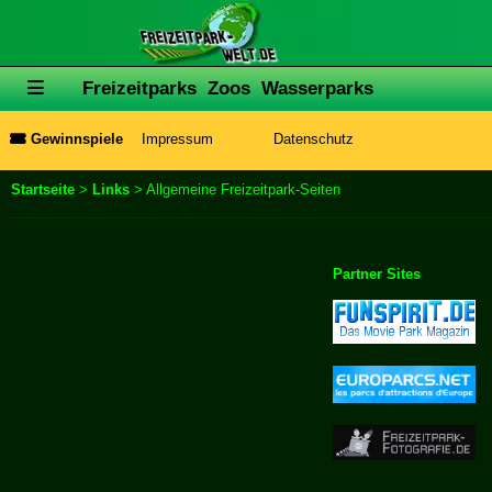
Freizeitparks
Zoos
Wasserparks
Gewinnspiele
Impressum
Datenschutz
Startseite
>
Links
> Allgemeine Freizeitpark-Seiten
Partner Sites