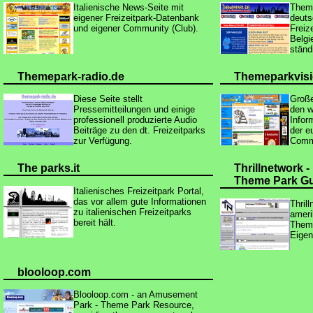
Italienische News-Seite mit
Theme
eigener Freizeitpark-Datenbank
deuts
und eigener Community (Club).
Freiz
Belgi
ständ
Themepark-radio.de
Theme
parkvis
Diese Seite stellt
Große
Pressemitteilungen und einige
den w
professionell produzierte Audio
Infor
Beiträge zu den dt. Freizeitparks
der e
zur Verfügung.
Comm
The parks.it
Thrillnetwork -
Theme Park G
Italienisches Freizeitpark Portal,
das vor allem gute Informationen
Thril
zu italienischen Freizeitparks
ameri
bereit hält.
Thema
Eige
blooloop.com
Blooloop.com - an Amusement
Park - Theme Park Resource,