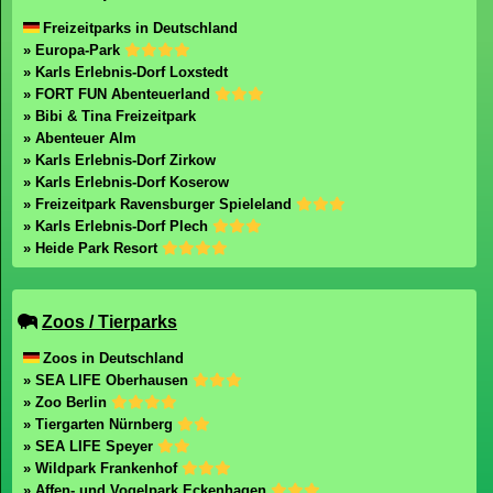
Freizeitparks in Deutschland
» Europa-Park
» Karls Erlebnis-Dorf Loxstedt
» FORT FUN Abenteuerland
» Bibi & Tina Freizeitpark
» Abenteuer Alm
» Karls Erlebnis-Dorf Zirkow
» Karls Erlebnis-Dorf Koserow
» Freizeitpark Ravensburger Spieleland
» Karls Erlebnis-Dorf Plech
» Heide Park Resort
Zoos / Tierparks
Zoos in Deutschland
» SEA LIFE Oberhausen
» Zoo Berlin
» Tiergarten Nürnberg
» SEA LIFE Speyer
» Wildpark Frankenhof
» Affen- und Vogelpark Eckenhagen