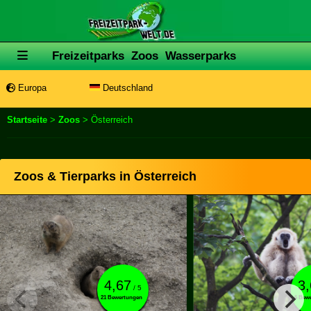
Freizeitparks
Zoos
Wasserparks
Europa
Deutschland
Startseite
>
Zoos
> Österreich
Zoos & Tierparks in Österreich
4,67
3
/ 5
21 Bewertungen
6 Bew