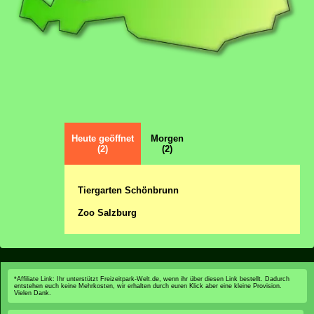
Heute geöffnet
Morgen
(2)
(2)
Tiergarten Schönbrunn
Zoo Salzburg
*Affiliate Link: Ihr unterstützt Freizeitpark-Welt.de, wenn ihr über diesen Link bestellt. Dadurch
entstehen euch keine Mehrkosten, wir erhalten durch euren Klick aber eine kleine Provision.
Vielen Dank.