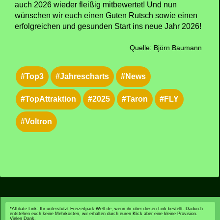
auch 2026 wieder fleißig mitbewertet! Und nun
wünschen wir euch einen Guten Rutsch sowie einen
erfolgreichen und gesunden Start ins neue Jahr 2026!
Quelle: Björn Baumann
#Top3
#Jahrescharts
#News
#TopAttraktion
#2025
#Taron
#FLY
#Voltron
*Affiliate Link: Ihr unterstützt Freizeitpark-Welt.de, wenn ihr über diesen Link bestellt. Dadurch
entstehen euch keine Mehrkosten, wir erhalten durch euren Klick aber eine kleine Provision.
Vielen Dank.