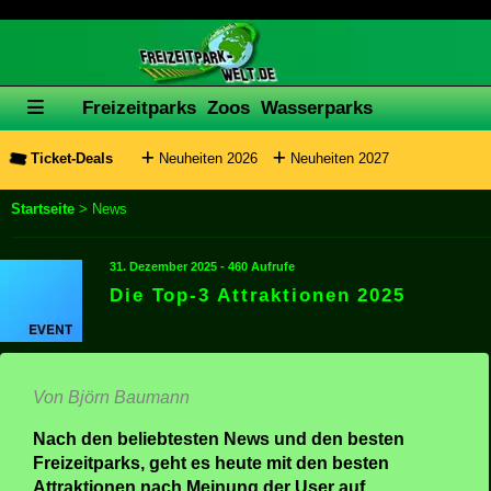
6164
Freizeitparks
Zoos
Wasserparks
Ticket-Deals
Neuheiten 2026
Neuheiten 2027
Startseite
> News
31. Dezember 2025 - 460 Aufrufe
Die Top-3 Attraktionen 2025
Von Björn Baumann
Nach den beliebtesten News und den besten
Freizeitparks, geht es heute mit den besten
Attraktionen nach Meinung der User auf