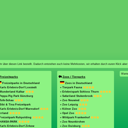
n ihr über diesen Link bestellt. Dadurch entstehen euch keine Mehrkosten, wir erhalten durch euren Klick aber
Warte
Freizeitparks
Zoos / Tierparks
Freizeitparks in Deutschland
Zoos in Deutschland
Karls Erlebnis-Dorf Loxstedt
» Tierpark Fauna
 Wunderland Kalkar
» Erlebnispark Schloss Thurn
 Peppa Pig Park Günzburg
» Safariland Stukenbrock
 Tolk-Schau
» Zoo Neuwied
Bibi & Tina Freizeitpark
» Zoo Leipzig
Karls Erlebnis-Dorf Warnsdorf
» Kölner Zoo
Irrland
» Opel Zoo
Freizeitpark Ruhpolding
» Wildpark Frankenhof
 HANSA-PARK
» Zoo Neunkirchen
Karls Erlebnis-Dorf Zirkow
» Zoo Duisburg