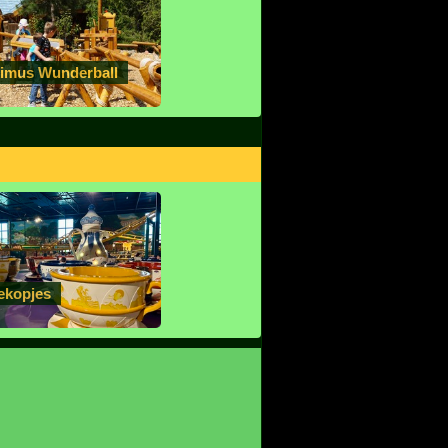
imus Wunderball
ekopjes