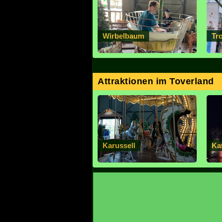
Wirbelbaum
Tr
Attraktionen im Toverland
Karussell
Ka