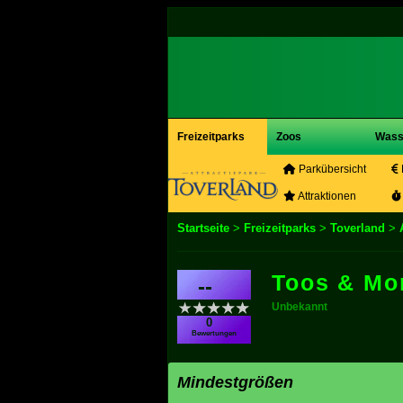
Freizeitparks
Zoos
Wass
Parkübersicht
Attraktionen
Startseite
>
Freizeitparks
>
Toverland
>
Toos & Mo
--
Unbekannt
0
Bewertungen
Mindestgrößen