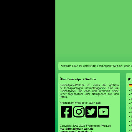
*Affiliate Link: Ihr unterstützt Freizeitpark-Welt.de, wen
Über Freizeitpark-Welt.de
Freizeitpark-Welt.de ist eines der größten
deutschsprachigen Internetmagazine rund um
» 
Freizeitparks und Zoos und informiert seine
Leser tagesaktuell über Neuigkeiten aus den
»
Parks.
»
Freizeitpark-Welt.de ist auch auf:
»
» 
» 
» 
» 
»
Copyright 2003-2026 Freizeitpark-Welt.de
mail@freizeitpark-welt.de
» 
Impressum
Datenschutz