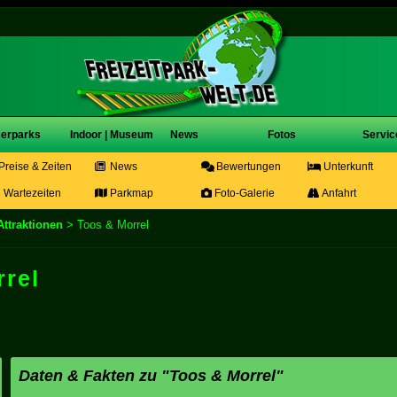
erparks
Indoor | Museum
News
Fotos
Servic
Preise & Zeiten
News
Bewertungen
Unterkunft
Wartezeiten
Parkmap
Foto-Galerie
Anfahrt
Attraktionen
> Toos & Morrel
rrel
Daten & Fakten zu "Toos & Morrel"