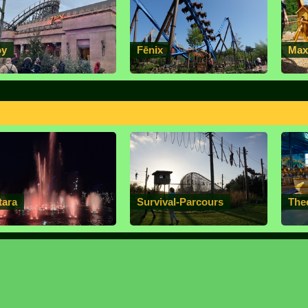
oy
Fēnix
Max
tara
Survival-Parcours
The