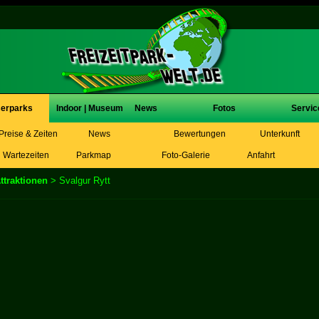
erparks
Indoor | Museum
News
Fotos
Servic
Preise & Zeiten
News
Bewertungen
Unterkunft
Wartezeiten
Parkmap
Foto-Galerie
Anfahrt
ttraktionen
> Svalgur Rytt