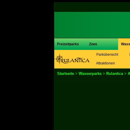
Freizeitparks
Zoos
Wass
Parkübersicht
Attraktionen
Startseite
>
Wasserparks
>
Rulantica
>
A