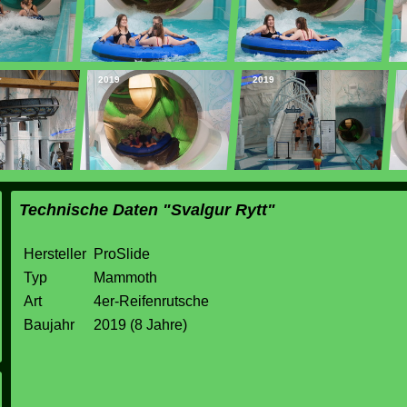
2019
2019
Technische Daten "Svalgur Rytt"
Hersteller
ProSlide
Typ
Mammoth
Art
4er-Reifenrutsche
Baujahr
2019 (8 Jahre)