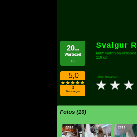
Svalgur R
20
min
Mammoth von ProSlide
Wartezeit
110 cm
↔
5,0
Jetzt bewerten!
3
Bewertungen
Fotos (10)
2024
2019