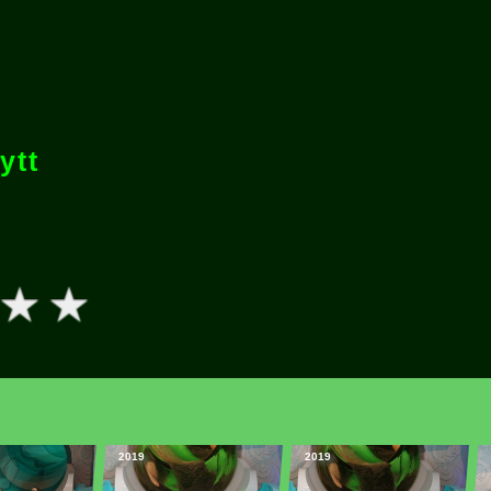
ytt
2019
2019