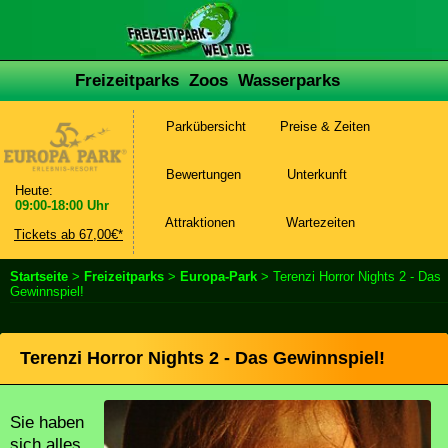
Freizeitparks
Zoos
Wasserparks
Parkübersicht
Preise & Zeiten
Bewertungen
Unterkunft
Heute:
09:00-18:00 Uhr
Attraktionen
Wartezeiten
Tickets ab 67,00€*
Startseite
>
Freizeitparks
>
Europa-Park
> Terenzi Horror Nights 2 - Das
Gewinnspiel!
Terenzi Horror Nights 2 - Das Gewinnspiel!
Sie haben
sich alles