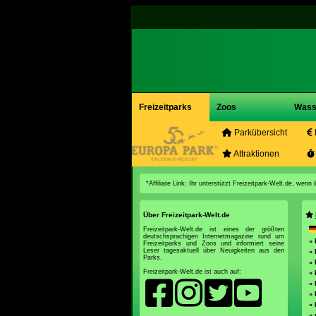
Freizeitparks
Zoos
Wass
Parkübersicht
Attraktionen
*Affiliate Link: Ihr unterstützt Freizeitpark-Welt.de, wen
Über Freizeitpark-Welt.de
Freizeitpark-Welt.de ist eines der größten
deutschsprachigen Internetmagazine rund um
» 
Freizeitparks und Zoos und informiert seine
Leser tagesaktuell über Neuigkeiten aus den
» 
Parks.
» 
Freizeitpark-Welt.de ist auch auf:
» 
» 
» 
» 
» 