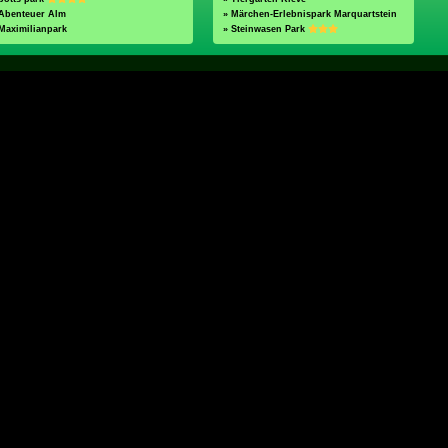
 Abenteuer Alm
» Märchen-Erlebnispark Marquartstein
Maximilianpark
» Steinwasen Park