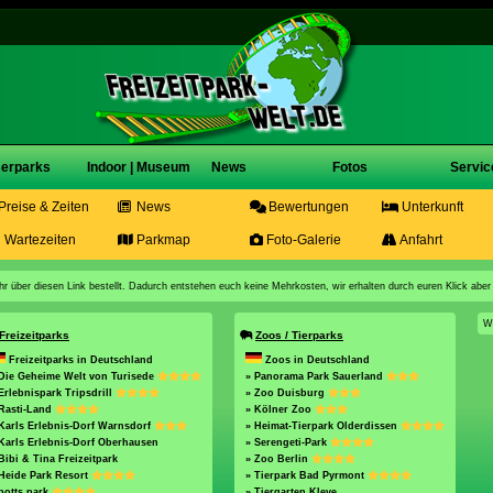
erparks
Indoor | Museum
News
Fotos
Servic
Preise & Zeiten
News
Bewertungen
Unterkunft
Wartezeiten
Parkmap
Foto-Galerie
Anfahrt
n ihr über diesen Link bestellt. Dadurch entstehen euch keine Mehrkosten, wir erhalten durch euren Klick aber
W
Freizeitparks
Zoos / Tierparks
Freizeitparks in Deutschland
Zoos in Deutschland
Die Geheime Welt von Turisede
» Panorama Park Sauerland
Erlebnispark Tripsdrill
» Zoo Duisburg
Rasti-Land
» Kölner Zoo
Karls Erlebnis-Dorf Warnsdorf
» Heimat-Tierpark Olderdissen
Karls Erlebnis-Dorf Oberhausen
» Serengeti-Park
Bibi & Tina Freizeitpark
» Zoo Berlin
Heide Park Resort
» Tierpark Bad Pyrmont
potts park
» Tiergarten Kleve