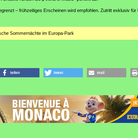
begrenzt – frühzeitiges Erscheinen wird empfohlen. Zutritt exklusiv fü
lische Sommernächte im Europa-Park
teilen
tweet
mail