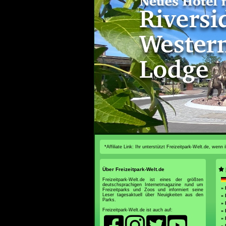
*Affiliate Link: Ihr unterstützt Freizeitpark-Welt.de, wen
Über Freizeitpark-Welt.de
Freizeitpark-Welt.de ist eines der größten
deutschsprachigen Internetmagazine rund um
» 
Freizeitparks und Zoos und informiert seine
Leser tagesaktuell über Neuigkeiten aus den
»
Parks.
» 
Freizeitpark-Welt.de ist auch auf:
» 
» 
» 