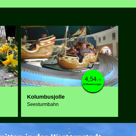
4,54
/ 5
41 Bewertungen
Kolumbusjolle
Seesturmbahn