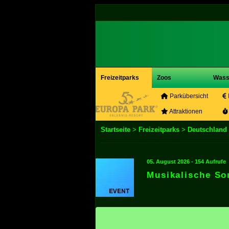
Freizeitparks
Zoos
Wass
Parkübersicht
Attraktionen
Startseite
>
Freizeitparks
>
Deutschland
05. August 2026 - 154 Aufrufe
Musikalische S