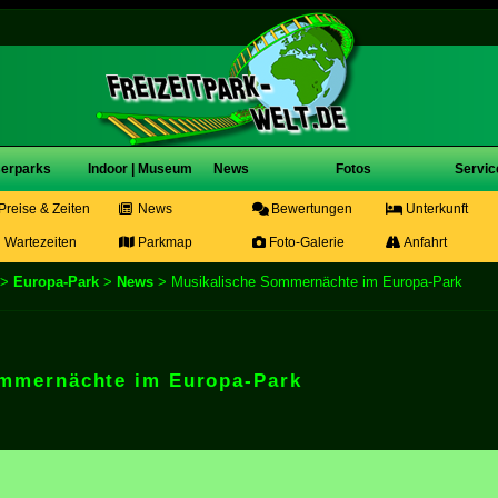
erparks
Indoor | Museum
News
Fotos
Servic
Preise & Zeiten
News
Bewertungen
Unterkunft
Wartezeiten
Parkmap
Foto-Galerie
Anfahrt
>
Europa-Park
>
News
> Musikalische Sommernächte im Europa-Park
ommernächte im Europa-Park