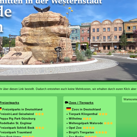
n ihr über diesen Link bestellt. Dadurch entstehen euch keine Mehrkosten, wir erhalten durch euren Klick aber
Wartezeit
Freizeitparks
Zoos / Tierparks
Freizeitparks in Deutschland
Zoos in Deutschland
Freizeit-Land Geiselwind
» Tierpark Klingenthal
 Peppa Pig Park Günzburg
» Wilhelma
Rodelbahn St. Englmar
» Weltvogelpark Walsrode
Freizeitpark Schloß Beck
» Opel Zoo
Freizeitpark Traumland
» Birgit's Tiergarten
Erse Park Uetze
» Zoo Berlin