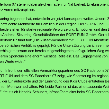
orn 07 stehen dabei gleichermaßen für Nahbarkeit, Erlebnisorienti
nz vorne mitzuspielen.
oring begonnen hat, entwickeln wir jetzt konsequent weiter. Unsere
 schafft echte Mehrwerte für Familien in der Region. Der SCP07 un
ide stehen für starke regionale Verwurzelung, Emotionen und den
 so Andreas Sievering, Geschäftsführer der FORT FUN GmbH. Gerrit
derborn 07 führt fort: „Die Zusammenarbeit mit FORT FUN Abenteuerl
ersönlichen Verhältnis geprägt. Für die Unterstützung bin ich sehr, 
iterhin gemeinsam den bereits eingeschlagenen, erfolgreichen Weg w
nseren Sportclub eine enorm wichtige Rolle ein. Das Engagement v
en Werte wider.“
ch Infront, den offiziellen Vermarktungspartner des SC Paderborn 07, 
RT FUN und dem SC Paderborn 07 zeigt, wie Sponsoring im regional
, der Einlaufeskorte und der Einbindung des Kids Clubs entstehen Ber
ten Mehrwert schaffen. Für beide Partner ist das eine passende Wei
, freut sich Hendrik Schubert, Infront-Teamleiter beim SC Paderborn