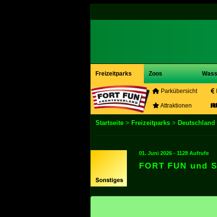
Freizeitparks
Zoos
Wass
Parkübersicht
Attraktionen
Startseite
>
Freizeitparks
>
Deutschland
01. Juni 2026 - 1128 Aufrufe
FORT FUN und SC