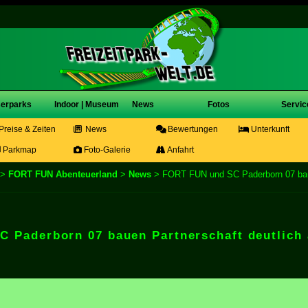
erparks
Indoor | Museum
News
Fotos
Servic
Preise & Zeiten
News
Bewertungen
Unterkunft
Parkmap
Foto-Galerie
Anfahrt
>
FORT FUN Abenteuerland
>
News
> FORT FUN und SC Paderborn 07 baue
 Paderborn 07 bauen Partnerschaft deutlich