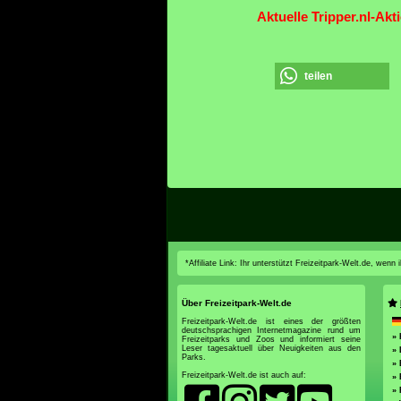
Aktuelle Tripper.nl-Akt
teilen
*Affiliate Link: Ihr unterstützt Freizeitpark-Welt.de, wen
Über Freizeitpark-Welt.de
Freizeitpark-Welt.de ist eines der größten
deutschsprachigen Internetmagazine rund um
» 
Freizeitparks und Zoos und informiert seine
Leser tagesaktuell über Neuigkeiten aus den
»
Parks.
»
Freizeitpark-Welt.de ist auch auf:
» 
»