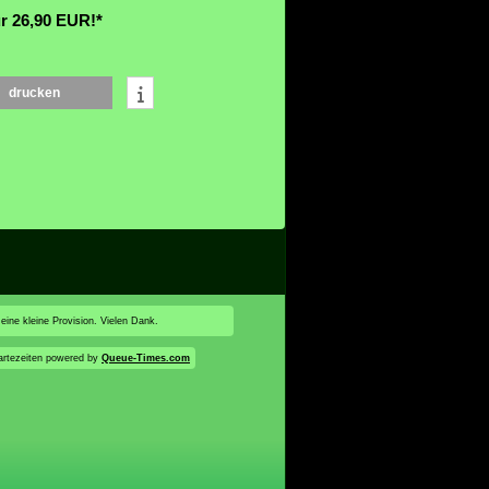
r 26,90 EUR!*
drucken
 eine kleine Provision. Vielen Dank.
rtezeiten powered by
Queue-Times.com