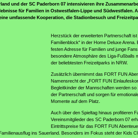
and und der SC Paderborn 07 intensivieren ihre Zusammenarbei
nisse für Familien in Ostwestfalen-Lippe und Südwestfalen. A
eine umfassende Kooperation, die Stadionbesuch und Freizeitpa
Herzstück der erweiterten Partnerschaft i
Familienblock“ in der Home Deluxe Arena. 
festen Adresse für Familien und junge Fans
besondere Atmosphäre des Liga-Fußballs mi
der beliebtesten Freizeitparks in NRW.
Zusätzlich übernimmt das FORT FUN Aben
Namensrecht der „FORT FUN Einlaufeskort
Begleitkinder der Mannschaften werden so 
der Partnerschaft und sorgen für emotiona
Momente auf dem Platz.
Auch über den Spieltag hinaus profitieren F
Vereinsmitglieder des SC Paderborn 07 erhal
Eintrittspreise für das FORT FUN Abenteue
en Familienausflug ins Sauerland. Besonders im Fokus steht der Kids C