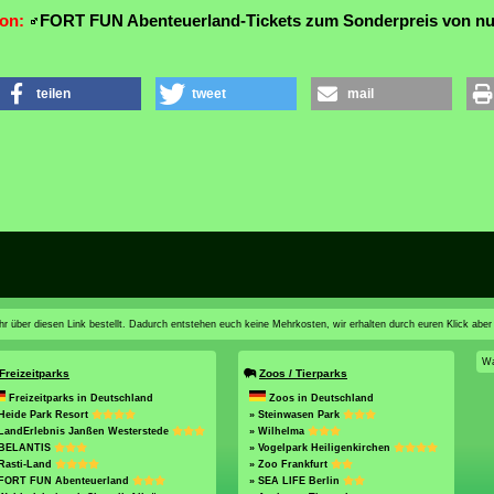
ion:
FORT FUN Abenteuerland-Tickets zum Sonderpreis von nu
teilen
tweet
mail
n ihr über diesen Link bestellt. Dadurch entstehen euch keine Mehrkosten, wir erhalten durch euren Klick aber
Wa
Freizeitparks
Zoos / Tierparks
Freizeitparks in Deutschland
Zoos in Deutschland
Heide Park Resort
» Steinwasen Park
 LandErlebnis Janßen Westerstede
» Wilhelma
 BELANTIS
» Vogelpark Heiligenkirchen
Rasti-Land
» Zoo Frankfurt
 FORT FUN Abenteuerland
» SEA LIFE Berlin