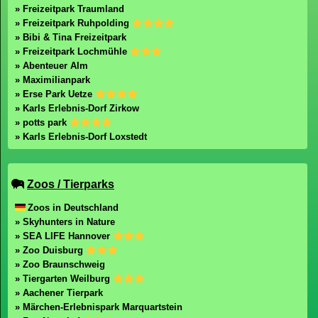
» Freizeitpark Traumland
» Freizeitpark Ruhpolding
» Bibi & Tina Freizeitpark
» Freizeitpark Lochmühle
» Abenteuer Alm
» Maximilianpark
» Erse Park Uetze
» Karls Erlebnis-Dorf Zirkow
» potts park
» Karls Erlebnis-Dorf Loxstedt
Zoos / Tierparks
Zoos in Deutschland
» Skyhunters in Nature
» SEA LIFE Hannover
» Zoo Duisburg
» Zoo Braunschweig
» Tiergarten Weilburg
» Aachener Tierpark
» Märchen-Erlebnispark Marquartstein