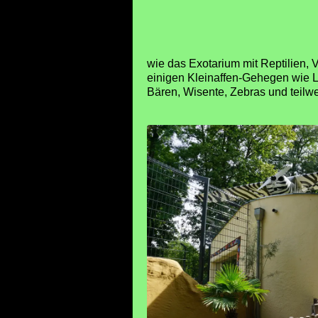
wie das Exotarium mit Reptilien,
einigen Kleinaffen-Gehegen wie L
Bären, Wisente, Zebras und teilw