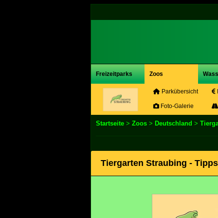
Freizeitparks
Zoos
Wass
Parkübersicht
Foto-Galerie
Startseite
>
Zoos
>
Deutschland
>
Tierg
Tiergarten Straubing - Tipp