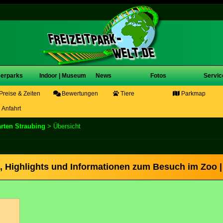
erparks
Indoor | Museum
News
Fotos
Servic
Preise & Zeiten
Bewertungen
Tiere
Parkmap
Anfahrt
arten Straubing
> Übersicht
s, Highlights und Informationen zum Besuch im Zoo |