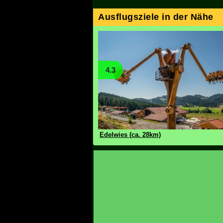
Ausflugsziele in der Nähe
4.3
Edelwies (ca. 28km)