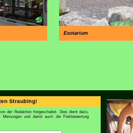
Exotarium
en Straubing!
on der Redaktion freigeschaltet. Dies dient dazu,
ie Meinungen und damit auch die Parkbewertung