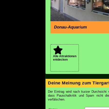
Donau-Aquarium
Alle Attraktionen
entdecken
Deine Meinung zum Tiergart
Der Eintrag wird nach kurzer Durchsicht v
dass Pauschalkritik und Spam nicht d
verfälschen.