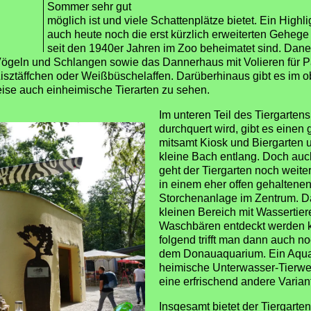
Sommer sehr gut
möglich ist und viele Schattenplätze bietet. Ein Highl
auch heute noch die erst kürzlich erweiterten Gehege
seit den 1940er Jahren im Zoo beheimatet sind. Dane
 Vögeln und Schlangen sowie das Dannerhaus mit Volieren für P
isztäffchen oder Weißbüschelaffen. Darüberhinaus gibt es im o
eise auch einheimische Tierarten zu sehen.
Im unteren Teil des Tiergarte
durchquert wird, gibt es einen
mitsamt Kiosk und Biergarten u
kleine Bach entlang. Doch au
geht der Tiergarten noch weite
in einem eher offen gehaltene
Storchenanlage im Zentrum. Da
kleinen Bereich mit Wassertier
Waschbären entdeckt werden 
folgend trifft man dann auch no
dem Donauaquarium. Ein Aquar
heimische Unterwasser-Tierwe
eine erfrischend andere Varian
Insgesamt bietet der Tiergarte