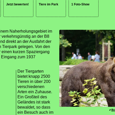
Jetzt bewerten!
Tiere im Park
1 Foto-Show
 einem Naherholungsgebiet im
r verkehrsgünstig an der B8
nd direkt an der Ausfahrt der
m Tierpark gelegen. Von den
r einen kurzen Spaziergang
n Eingang zum 1937
Der Tiergarten
bietet knapp 2500
Tieren in über 200
verschiedenen
Arten ein Zuhause.
Ein Großteil des
Geländes ist stark
bewaldet, so dass
Br
ein Besuch auch im