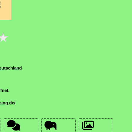
eutschland
fnet.
bing.de/