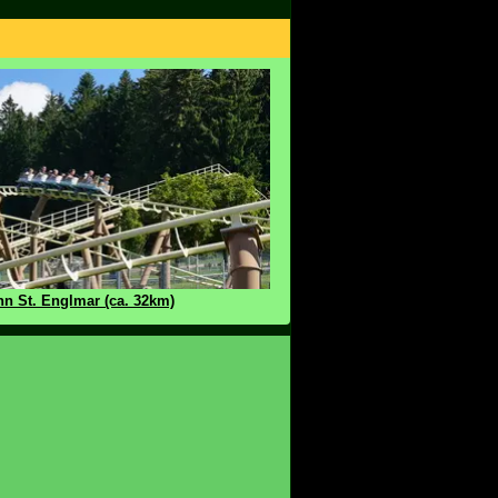
n St. Englmar (ca. 32km)