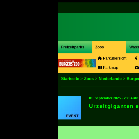
Freizeitparks
Zoos
Wass
Parkübersicht
Parkmap
Startseite
>
Zoos
>
Niederlande
>
Burger
01. September 2025 - 230 Aufr
Urzeitgiganten 