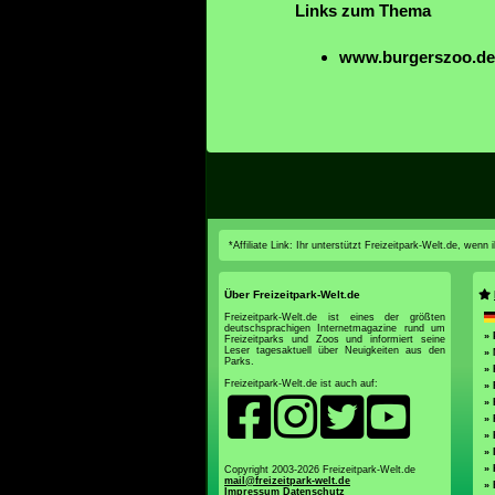
Links zum Thema
www.burgerszoo.de
*Affiliate Link: Ihr unterstützt Freizeitpark-Welt.de, wen
Über Freizeitpark-Welt.de
Freizeitpark-Welt.de ist eines der größten
deutschsprachigen Internetmagazine rund um
»
Freizeitparks und Zoos und informiert seine
Leser tagesaktuell über Neuigkeiten aus den
»
Parks.
» 
Freizeitpark-Welt.de ist auch auf:
» 
» 
» 
» 
» 
» 
Copyright 2003-2026 Freizeitpark-Welt.de
mail@freizeitpark-welt.de
»
Impressum
Datenschutz