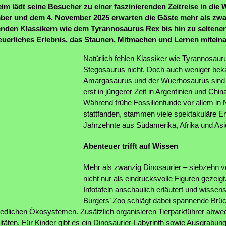
m lädt seine Besucher zu einer faszinierenden Zeitreise in die W
ber und dem 4. November 2025 erwarten die Gäste mehr als zwa
lenden Klassikern wie dem Tyrannosaurus Rex bis hin zu selten
uerliches Erlebnis, das Staunen, Mitmachen und Lernen miteina
Natürlich fehlen Klassiker wie Tyrannosaur
Stegosaurus nicht. Doch auch weniger beka
Amargasaurus und der Wuerhosaurus sind ve
erst in jüngerer Zeit in Argentinien und Chi
Während frühe Fossilienfunde vor allem in
stattfanden, stammen viele spektakuläre E
Jahrzehnte aus Südamerika, Afrika und Asi
Abenteuer trifft auf Wissen
Mehr als zwanzig Dinosaurier – siebzehn 
nicht nur als eindrucksvolle Figuren gezeig
Infotafeln anschaulich erläutert und wissens
Burgers’ Zoo schlägt dabei spannende Brüc
hiedlichen Ökosystemen. Zusätzlich organisieren Tierparkführer abwe
itäten. Für Kinder gibt es ein Dinosaurier-Labyrinth sowie Ausgrabung