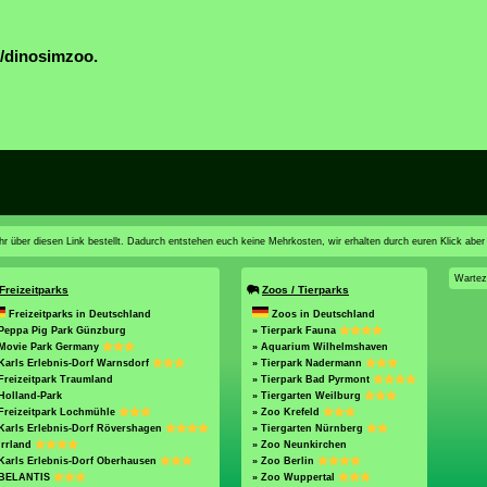
/dinosimzoo.
n ihr über diesen Link bestellt. Dadurch entstehen euch keine Mehrkosten, wir erhalten durch euren Klick aber
Wartez
Freizeitparks
Zoos / Tierparks
Freizeitparks in Deutschland
Zoos in Deutschland
 Peppa Pig Park Günzburg
» Tierpark Fauna
 Movie Park Germany
» Aquarium Wilhelmshaven
Karls Erlebnis-Dorf Warnsdorf
» Tierpark Nadermann
Freizeitpark Traumland
» Tierpark Bad Pyrmont
Holland-Park
» Tiergarten Weilburg
Freizeitpark Lochmühle
» Zoo Krefeld
Karls Erlebnis-Dorf Rövershagen
» Tiergarten Nürnberg
Irrland
» Zoo Neunkirchen
Karls Erlebnis-Dorf Oberhausen
» Zoo Berlin
 BELANTIS
» Zoo Wuppertal