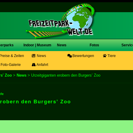
erparks
Indoor | Museum
News
Fotos
Servic
Preise & Zeiten
News
Bewertungen
Tiere
Foto-Galerie
Anfahrt
s' Zoo
>
News
> Urzeitgiganten erobern den Burgers’ Zoo
ufe
erobern den Burgers’ Zoo