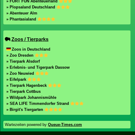
» FORT FUN Abenteuerland
» Plopsaland Deutschland
» Abenteuer Alm
» Phantasialand
Zoos / Tierparks
Zoos in Deutschland
» Zoo Dresden
» Tierpark Alsdorf
» Erlebnis- und Tigerpark Dassow
» Zoo Neuwied
» Eifelpark
» Tierpark Hagenbeck
» Tierpark Cottbus
» Wildpark Johannismühle
» SEA LIFE Timmendorfer Strand
» Birgit's Tiergarten
Wartezeiten powered by
Queue-Times.com