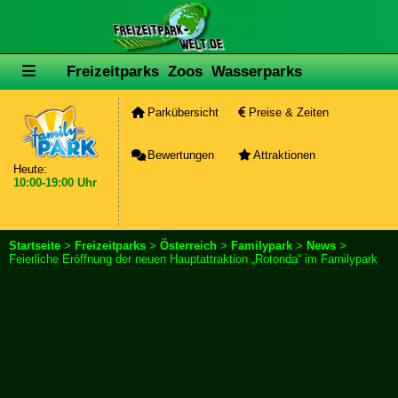
Freizeitparks
Zoos
Wasserparks
Parkübersicht
Preise & Zeiten
Bewertungen
Attraktionen
Heute:
10:00-19:00 Uhr
Startseite
>
Freizeitparks
>
Österreich
>
Familypark
>
News
>
Feierliche Eröffnung der neuen Hauptattraktion „Rotonda“ im Familypark