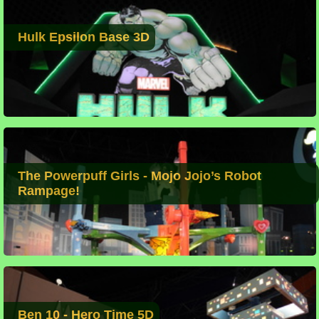
Hulk Epsilon Base 3D
The Powerpuff Girls - Mojo Jojo’s Robot
Rampage!
Ben 10 - Hero Time 5D