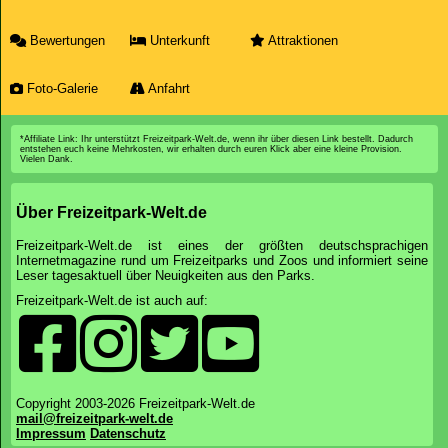
Bewertungen
Unterkunft
Attraktionen
Foto-Galerie
Anfahrt
*Affiliate Link: Ihr unterstützt Freizeitpark-Welt.de, wenn ihr über diesen Link bestellt. Dadurch
entstehen euch keine Mehrkosten, wir erhalten durch euren Klick aber eine kleine Provision.
Vielen Dank.
Über Freizeitpark-Welt.de
Freizeitpark-Welt.de ist eines der größten deutschsprachigen
Internetmagazine rund um Freizeitparks und Zoos und informiert seine
Leser tagesaktuell über Neuigkeiten aus den Parks.
Freizeitpark-Welt.de ist auch auf:
Copyright 2003-2026 Freizeitpark-Welt.de
mail@freizeitpark-welt.de
Impressum
Datenschutz