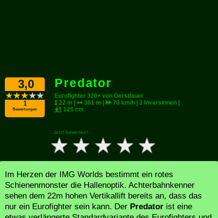
Predator
3,0
Eurofighter 320+ von Gerstlauer
22 m |
361 m |
70 km/h | 3 Inversionen |
1
125 cm
Bewertungen
Jetzt bewerten!
Im Herzen der IMG Worlds bestimmt ein rotes
Schienenmonster die Hallenoptik. Achterbahnkenner
sehen dem 22m hohen Vertikallift bereits an, dass das
nur ein Eurofighter sein kann. Der
Predator
ist eine
etwas verlängerte Standardvariante des Eurofighters und