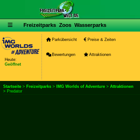
Freizeitparks
Zoos
Wasserparks
Parkübersicht
Preise & Zeiten
Bewertungen
Attraktionen
Heute:
Geöffnet
Startseite
>
Freizeitparks
>
IMG Worlds of Adventure
>
Attraktionen
> Predator