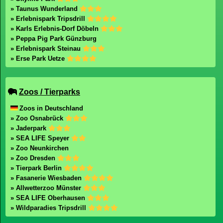
» Taunus Wunderland
» Erlebnispark Tripsdrill
» Karls Erlebnis-Dorf Döbeln
» Peppa Pig Park Günzburg
» Erlebnispark Steinau
» Erse Park Uetze
Zoos / Tierparks
Zoos in Deutschland
» Zoo Osnabrück
» Jaderpark
» SEA LIFE Speyer
» Zoo Neunkirchen
» Zoo Dresden
» Tierpark Berlin
» Fasanerie Wiesbaden
» Allwetterzoo Münster
» SEA LIFE Oberhausen
» Wildparadies Tripsdrill