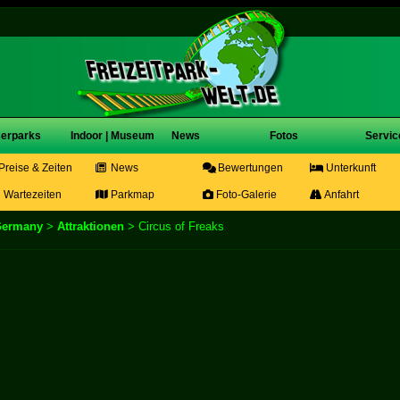
erparks
Indoor | Museum
News
Fotos
Servic
Preise & Zeiten
News
Bewertungen
Unterkunft
Wartezeiten
Parkmap
Foto-Galerie
Anfahrt
Germany
>
Attraktionen
> Circus of Freaks