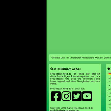
*Affiliate Link: Ihr unterstützt Freizeitpark-Welt.de, wen
Über Freizeitpark-Welt.de
Freizeitpark-Welt.de ist eines der größten
deutschsprachigen Internetmagazine rund um
»
Freizeitparks und Zoos und informiert seine
Leser tagesaktuell über Neuigkeiten aus den
» 
Parks.
»
Freizeitpark-Welt.de ist auch auf:
»
» 
» 
» 
»
»
Copyright 2003-2026 Freizeitpark-Welt.de
mail@freizeitpark-welt.de