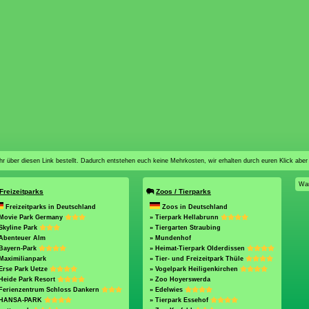
n ihr über diesen Link bestellt. Dadurch entstehen euch keine Mehrkosten, wir erhalten durch euren Klick aber
War
Freizeitparks
Zoos / Tierparks
Freizeitparks in Deutschland
Zoos in Deutschland
 Movie Park Germany
» Tierpark Hellabrunn
Skyline Park
» Tiergarten Straubing
 Abenteuer Alm
» Mundenhof
 Bayern-Park
» Heimat-Tierpark Olderdissen
Maximilianpark
» Tier- und Freizeitpark Thüle
Erse Park Uetze
» Vogelpark Heiligenkirchen
Heide Park Resort
» Zoo Hoyerswerda
 Ferienzentrum Schloss Dankern
» Edelwies
 HANSA-PARK
» Tierpark Essehof