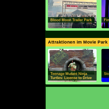
Blood Moon Trailer Park
Fi
Attraktionen im Movie Par
Teenage Mutant Ninja
St
Turtles: License to Drive