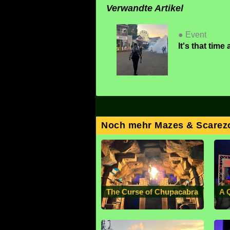
Verwandte Artikel
● Event
It's that tim
Noch mehr Mazes & Scarez
The Curse of Chupacabra
A 