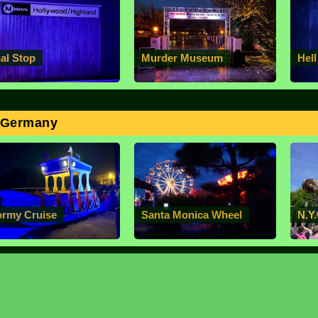
nal Stop
Murder Museum
Hel
k Germany
ormy Cruise
Santa Monica Wheel
N.Y