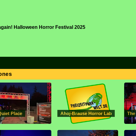
e again! Halloween Horror Festival 2025
ones
Quiet Place
Ahoj-Brause Horror Lab
The