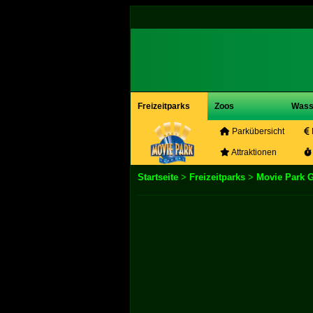
Freizeitparks
Zoos
Wass
Parkübersicht
Attraktionen
Startseite
>
Freizeitparks
>
Movie Park 