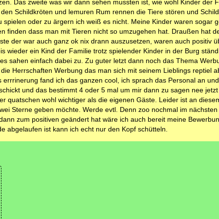
zen. Das zweite was wir dann sehen mussten ist, wie wohl Kinder der F
den Schildkröten und lemuren Rum rennen die Tiere stören und Schild
 spielen oder zu ärgern ich weiß es nicht. Meine Kinder waren sogar 
ren finden dass man mit Tieren nicht so umzugehen hat. Draußen hat de
Gäste der war auch ganz ok nix drann auszusetzen, waren auch positiv ü
s wieder ein Kind der Familie trotz spielender Kinder in der Burg ständi
ndes sahen einfach dabei zu. Zu guter letzt dann noch das Thema Werb
die Herrschaften Werbung das man sich mit seinem Lieblings reptiel a
 errrinerung fand ich das ganzen cool, ich sprach das Personal an un
chickt und das bestimmt 4 oder 5 mal um mir dann zu sagen nee jetzt
r quatschen wohl wichtiger als die eigenen Gäste. Leider ist an diese
r zwei Sterne geben möchte. Werde evtl. Denn zoo nochmal im nächsten
ann zum positiven geändert hat wäre ich auch bereit meine Bewerbu
abgelaufen ist kann ich echt nur den Kopf schütteln.