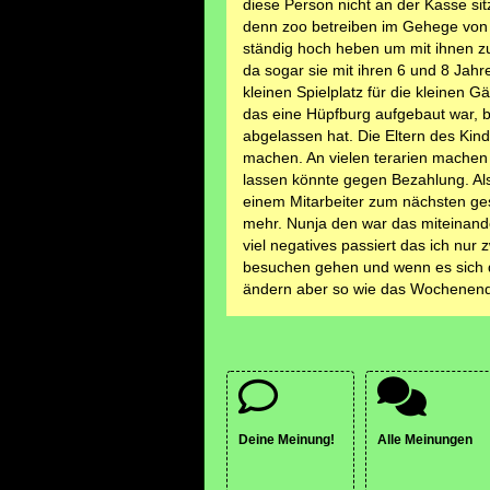
diese Person nicht an der Kasse sit
denn zoo betreiben im Gehege von 
ständig hoch heben um mit ihnen zu
da sogar sie mit ihren 6 und 8 Jah
kleinen Spielplatz für die kleinen 
das eine Hüpfburg aufgebaut war, bi
abgelassen hat. Die Eltern des Ki
machen. An vielen terarien machen 
lassen könnte gegen Bezahlung. Als
einem Mitarbeiter zum nächsten ges
mehr. Nunja den war das miteinande
viel negatives passiert das ich nu
besuchen gehen und wenn es sich d
ändern aber so wie das Wochenende 
Deine Meinung!
Alle Meinungen