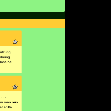
tützung
rdnung.
dass bei
t und
enn man rein
t sollte