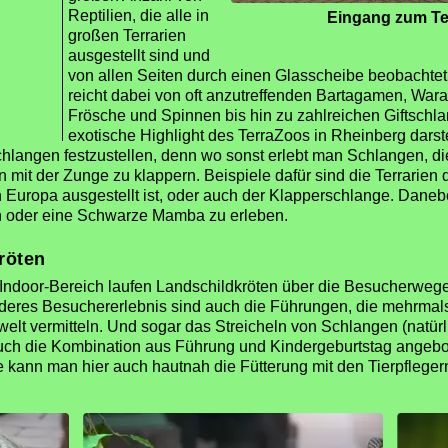
Reptilien, die alle in
Eingang zum Te
großen Terrarien
ausgestellt sind und
von allen Seiten durch einen Glasscheibe beobachtet
reicht dabei von oft anzutreffenden Bartagamen, Wa
Frösche und Spinnen bis hin zu zahlreichen Giftschl
exotische Highlight des TerraZoos in Rheinberg darste
chlangen festzustellen, denn wo sonst erlebt man Schlangen, di
mit der Zunge zu klappern. Beispiele dafür sind die Terrarien d
n Europa ausgestellt ist, oder auch der Klapperschlange. Dane
n oder eine Schwarze Mamba zu erleben.
röten
Indoor-Bereich laufen Landschildkröten über die Besucherwege
onderes Besuchererlebnis sind auch die Führungen, die mehrmals
lt vermitteln. Und sogar das Streicheln von Schlangen (natürlic
uch die Kombination aus Führung und Kindergeburtstag angebot
se kann man hier auch hautnah die Fütterung mit den Tierpflege