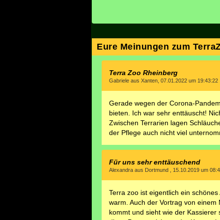
Eure Meinungen zum Terra
Terra Zoo Rheinberg
Gabriele aus Xanten, 07.01.2022 um 19:43:22
Gerade wegen der Corona-Pandemie 
bieten. Ich war sehr enttäuscht! N
Zwischen Terrarien lagen Schläuche. 
der Pflege auch nicht viel unternom
Für uns sehr enttäuschend
Alexandra aus Dortmund , 15.10.2019 um 08:4
Terra zoo ist eigentlich ein schönes
warm. Auch der Vortrag von einem M
kommt und sieht wie der Kassierer s