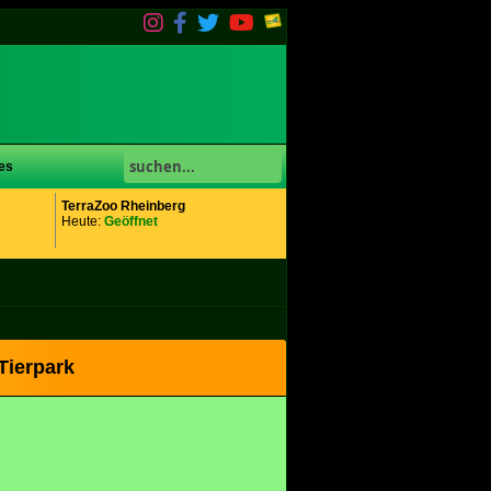
es
TerraZoo Rheinberg
Heute:
Geöffnet
Tierpark