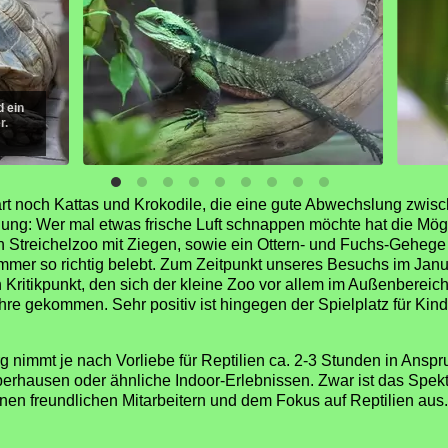
d ein
r.
-Part noch Kattas und Krokodile, die eine gute Abwechslung zw
ng: Wer mal etwas frische Luft schnappen möchte hat die Mög
n Streichelzoo mit Ziegen, sowie ein Ottern- und Fuchs-Gehege 
ommer so richtig belebt. Zum Zeitpunkt unseres Besuchs im Ja
 Kritikpunkt, den sich der kleine Zoo vor allem im Außenbereich 
ahre gekommen. Sehr positiv ist hingegen der Spielplatz für Kin
nimmt je nach Vorliebe für Reptilien ca. 2-3 Stunden in Anspru
berhausen oder ähnliche Indoor-Erlebnissen. Zwar ist das Spek
nen freundlichen Mitarbeitern und dem Fokus auf Reptilien aus.