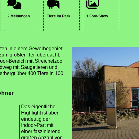
2 Meinungen
Tiere im Park
1 Foto-Show
itten in einem Gewerbegebiet
um größten Teil überdacht,
oor-Bereich mit Streichelzoo,
ndweg mit Säugetieren und
erbergt über 400 Tiere in 100
ohner
Das eigentliche
Highlight ist aber
eindeutig der
Indoor-Part mit
einer faszinierend
großen Anzahl von