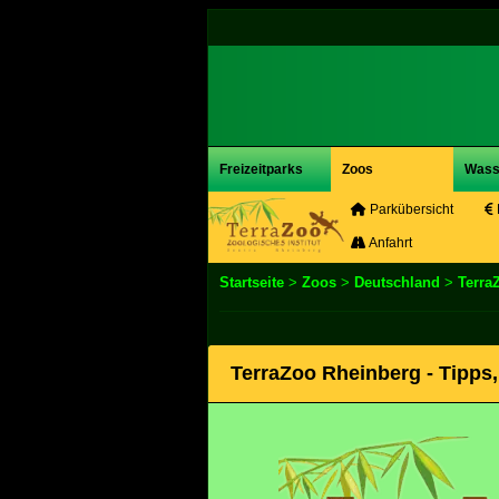
Freizeitparks
Zoos
Wass
Parkübersicht
Anfahrt
Startseite
>
Zoos
>
Deutschland
>
Terra
TerraZoo Rheinberg - Tipps,