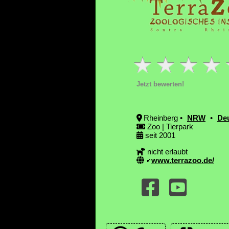
Jetzt bewerten!
Rheinberg •
NRW
•
De
Zoo | Tierpark
seit 2001
nicht erlaubt
www.terrazoo.de/