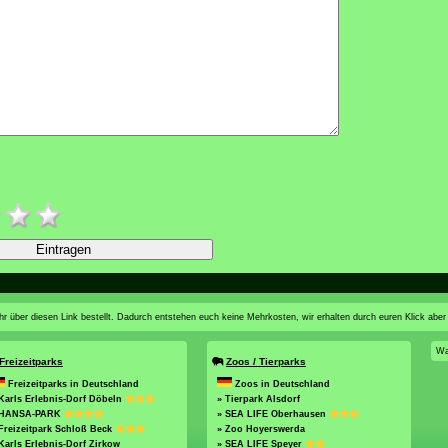
n ihr über diesen Link bestellt. Dadurch entstehen euch keine Mehrkosten, wir erhalten durch euren Klick aber
Wa
Freizeitparks
Zoos / Tierparks
Freizeitparks in Deutschland
Zoos in Deutschland
Karls Erlebnis-Dorf Döbeln
» Tierpark Alsdorf
 HANSA-PARK
» SEA LIFE Oberhausen
Freizeitpark Schloß Beck
» Zoo Hoyerswerda
Karls Erlebnis-Dorf Zirkow
» SEA LIFE Speyer