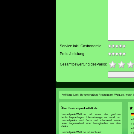
Service inkl. Gastronomie:
Preis-/Leistung:
Gesamtbewertung desParks:
*Affiliate Link: Ihr unterstützt Freizeitpark-Welt.de, wen
Über Freizeitpark-Welt.de
Freizeitpark-Welt.de ist eines der größten
deutschsprachigen Internetmagazine rund um
» 
Freizeitparks und Zoos und informiert seine
Leser tagesaktuell über Neuigkeiten aus den
»
Parks.
» 
Freizeitpark-Welt.de ist auch auf:
» 