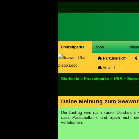
Freizeitparks
Zoos
Wass
Parkübersicht
Anfahrt
Startseite
>
Freizeitparks
>
USA
>
Seawo
Deine Meinung zum Seawor
Der Eintrag wird nach kurzer Durchsicht v
dass Pauschalkritik und Spam nicht d
verfälschen.