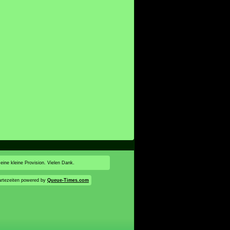
 eine kleine Provision. Vielen Dank.
rtezeiten powered by
Queue-Times.com