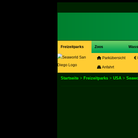
Freizeitparks
Zoos
Wass
Parkübersicht
Anfahrt
Startseite
>
Freizeitparks
>
USA
>
Seawo