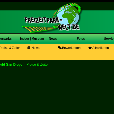
erparks
Indoor | Museum
News
Fotos
Servic
Preise & Zeiten
News
Bewertungen
Attraktionen
rld San Diego
> Preise & Zeiten