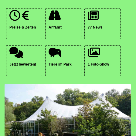
Preise & Zeiten
Anfahrt
77 News
Jetzt bewerten!
Tiere im Park
1 Foto-Show