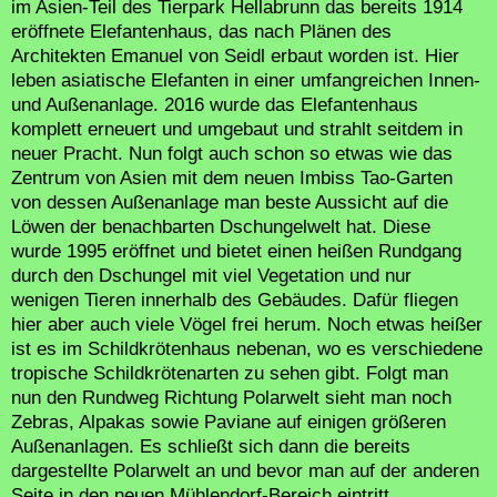
im Asien-Teil des Tierpark Hellabrunn das bereits 1914
eröffnete Elefantenhaus, das nach Plänen des
Architekten Emanuel von Seidl erbaut worden ist. Hier
leben asiatische Elefanten in einer umfangreichen Innen-
und Außenanlage. 2016 wurde das Elefantenhaus
komplett erneuert und umgebaut und strahlt seitdem in
neuer Pracht. Nun folgt auch schon so etwas wie das
Zentrum von Asien mit dem neuen Imbiss Tao-Garten
von dessen Außenanlage man beste Aussicht auf die
Löwen der benachbarten Dschungelwelt hat. Diese
wurde 1995 eröffnet und bietet einen heißen Rundgang
durch den Dschungel mit viel Vegetation und nur
wenigen Tieren innerhalb des Gebäudes. Dafür fliegen
hier aber auch viele Vögel frei herum. Noch etwas heißer
ist es im Schildkrötenhaus nebenan, wo es verschiedene
tropische Schildkrötenarten zu sehen gibt. Folgt man
nun den Rundweg Richtung Polarwelt sieht man noch
Zebras, Alpakas sowie Paviane auf einigen größeren
Außenanlagen. Es schließt sich dann die bereits
dargestellte Polarwelt an und bevor man auf der anderen
Seite in den neuen Mühlendorf-Bereich eintritt.