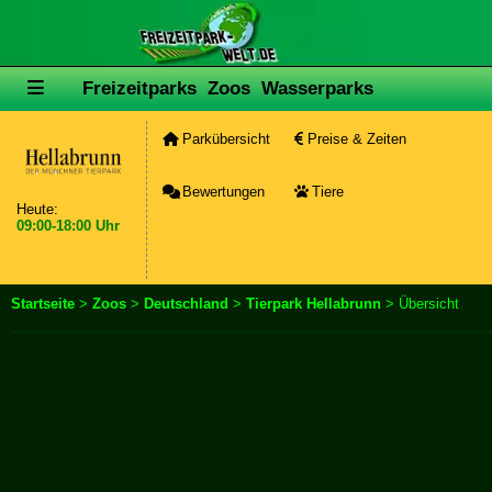
Freizeitparks
Zoos
Wasserparks
Parkübersicht
Preise & Zeiten
Bewertungen
Tiere
Heute:
09:00-18:00 Uhr
Startseite
>
Zoos
>
Deutschland
>
Tierpark Hellabrunn
> Übersicht