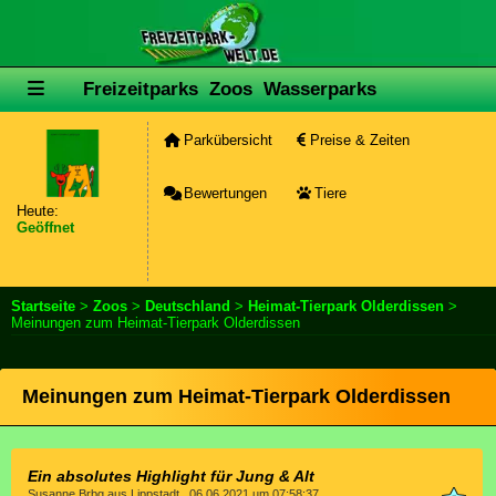
Freizeitparks
Zoos
Wasserparks
Parkübersicht
Preise & Zeiten
Bewertungen
Tiere
Heute:
Geöffnet
Startseite
>
Zoos
>
Deutschland
>
Heimat-Tierpark Olderdissen
>
Meinungen zum Heimat-Tierpark Olderdissen
Meinungen zum Heimat-Tierpark Olderdissen
Ein absolutes Highlight für Jung & Alt
Susanne Brbg aus Lippstadt , 06.06.2021 um 07:58:37