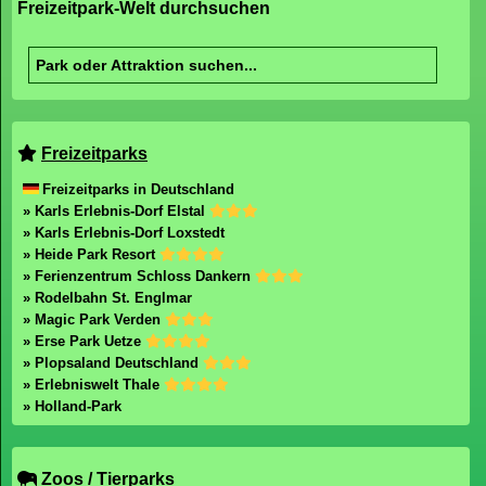
Freizeitpark-Welt durchsuchen
Freizeitparks
Freizeitparks in Deutschland
» Karls Erlebnis-Dorf Elstal
» Karls Erlebnis-Dorf Loxstedt
» Heide Park Resort
» Ferienzentrum Schloss Dankern
» Rodelbahn St. Englmar
» Magic Park Verden
» Erse Park Uetze
» Plopsaland Deutschland
» Erlebniswelt Thale
» Holland-Park
Zoos / Tierparks