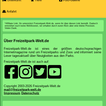
Unterkunft
Tiere
Foto-Galerie
Anfahrt
*Affiliate Link: Ihr unterstützt Freizeitpark-Welt.de, wenn ihr über diesen Link bestellt. Dadurch
entstehen euch keine Mehrkosten, wir erhalten durch euren Klick aber eine kleine Provision.
Vielen Dank.
Über Freizeitpark-Welt.de
Freizeitpark-Welt.de ist eines der größten deutschsprachigen
Internetmagazine rund um Freizeitparks und Zoos und informiert seine
Leser tagesaktuell über Neuigkeiten aus den Parks.
Freizeitpark-Welt.de ist auch auf:
Copyright 2003-2026 Freizeitpark-Welt.de
mail@freizeitpark-welt.de
Impressum
Datenschutz