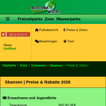
Freizeitparks
Zoos
Wasserparks
Parkübersicht
Preise & Zeiten
Bewertungen
Tiere
Heute:
Geöffnet
Startseite
>
Zoos
>
Schweden
>
Skansen
> Preise & Zeiten
Skansen | Preise & Rabatte 2026
Erwachsene und Jugendliche
Tageskasse
305.00 SEK