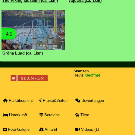
The Viking Museum (ca. 1km)
Aquaria (ca. 1km)
4.1
Gröna Lund (ca. 1km)
Skansen
Heute:
Geöffnet
Parkübersicht
Preise&Zeiten
Bewertungen
Unterkunft
Bereiche
Tiere
Foto-Galerie
Anfahrt
Videos (1)