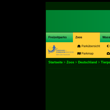
Freizeitparks
Zoos
Wass
Parkübersicht
Parkmap
Startseite
>
Zoos
>
Deutschland
>
Tierp