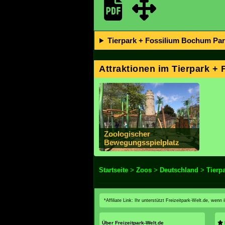
Tierpark + Fossilium Bochum Park
Attraktionen im Tierpark +
Zoologischer
Bewegungsspielplatz
Startseite
>
Zoos
>
Deutschland
>
Tierp
*Affiliate Link: Ihr unterstützt Freizeitpark-Welt.de, wen
Über Freizeitpark-Welt.de