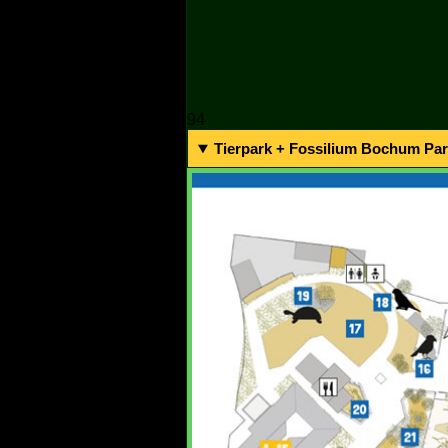
94
Tierpark + Fossilium Bochum Park