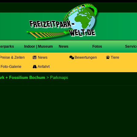
erparks
Indoor | Museum
News
Fotos
Servic
Preise & Zeiten
News
Bewertungen
Tiere
Foto-Galerie
Anfahrt
ark + Fossilium Bochum
> Parkmaps