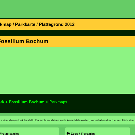
map / Parkkarte / Plattegrond 2012
 Fossilium Bochum
ark + Fossilium Bochum
> Parkmaps
n ihr über diesen Link bestellt. Dadurch entstehen euch keine Mehrkosten, wir erhalten durch euren Klick aber
Freizeitparks
Zoos / Tierparks