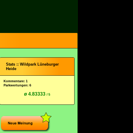
Stats :: Wildpark Lüneburger
Heide
Kommentare: 1
Parkwertungen: 6
ø 4.83333
/ 5