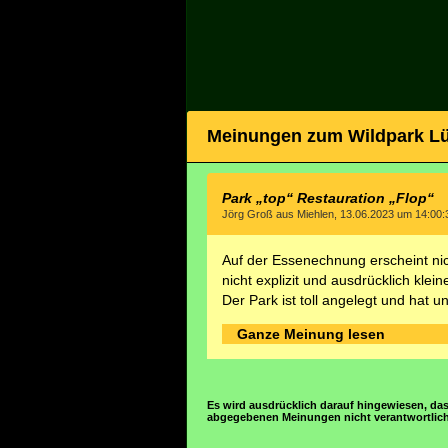
Meinungen zum Wildpark L
Park „top“ Restauration „Flop“
Jörg Groß aus Miehlen, 13.06.2023 um 14:00:
Auf der Essenechnung erscheint ni
nicht explizit und ausdrücklich klein
Der Park ist toll angelegt und hat un
Ganze Meinung lesen
Es wird ausdrücklich darauf hingewiesen, das
abgegebenen Meinungen nicht verantwortlich 