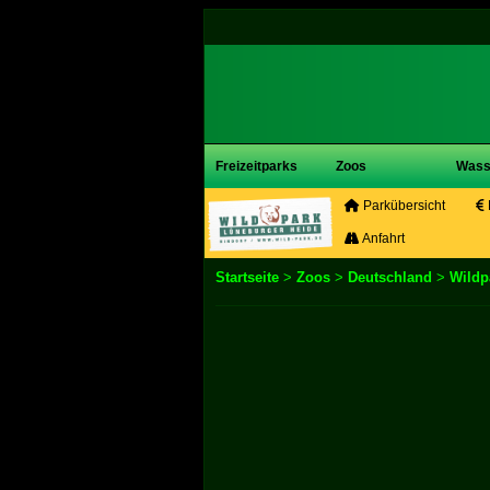
Freizeitparks
Zoos
Wass
Parkübersicht
Anfahrt
Startseite
>
Zoos
>
Deutschland
>
Wildp