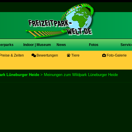
erparks
Indoor | Museum
News
Fotos
Servic
Preise & Zeiten
Bewertungen
Tiere
Foto-Galerie
ark Lüneburger Heide
> Meinungen zum Wildpark Lüneburger Heide