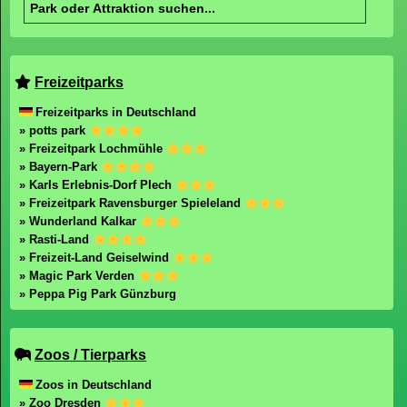
Freizeitparks
Freizeitparks in Deutschland
» potts park
» Freizeitpark Lochmühle
» Bayern-Park
» Karls Erlebnis-Dorf Plech
» Freizeitpark Ravensburger Spieleland
» Wunderland Kalkar
» Rasti-Land
» Freizeit-Land Geiselwind
» Magic Park Verden
» Peppa Pig Park Günzburg
Zoos / Tierparks
Zoos in Deutschland
» Zoo Dresden