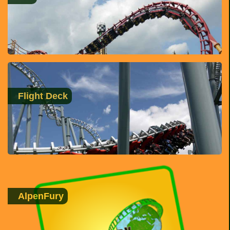
Flight Deck
AlpenFury