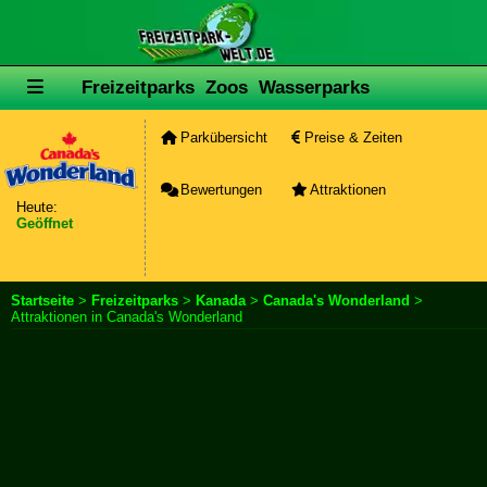
Freizeitparks
Zoos
Wasserparks
Parkübersicht
Preise & Zeiten
Bewertungen
Attraktionen
Heute:
Geöffnet
Startseite
>
Freizeitparks
>
Kanada
>
Canada's Wonderland
>
Attraktionen in Canada's Wonderland