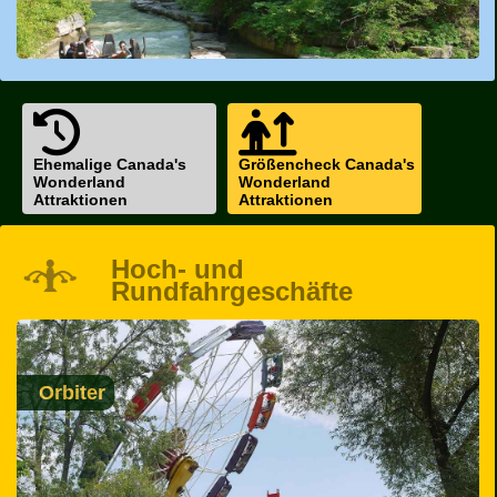
Ehemalige Canada's
Größencheck Canada's
Wonderland
Wonderland
Attraktionen
Attraktionen
Hoch- und
Rundfahrgeschäfte
Orbiter