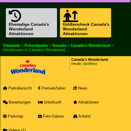
Ehemalige Canada's
Größencheck Canada's
Wonderland
Wonderland
Attraktionen
Attraktionen
Startseite
>
Freizeitparks
>
Kanada
>
Canada's Wonderland
>
Attraktionen in Canada's Wonderland
Canada's Wonderland
Heute:
Geöffnet
Parkübersicht
Preise&Zeiten
News
Bewertungen
Unterkunft
Attraktionen
Parkmap
Foto-Galerie
Anfahrt
Videos (1)